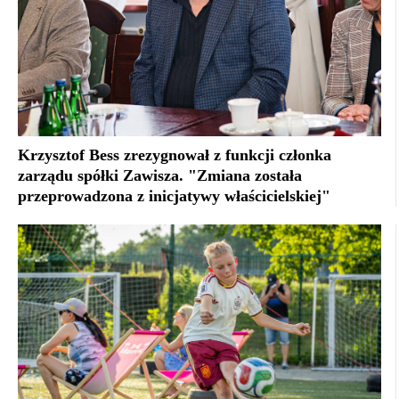
Krzysztof Bess zrezygnował z funkcji członka
zarządu spółki Zawisza. "Zmiana została
przeprowadzona z inicjatywy właścicielskiej"