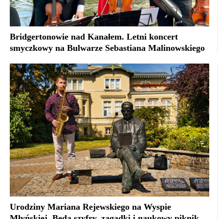
Bridgertonowie nad Kanałem. Letni koncert
smyczkowy na Bulwarze Sebastiana Malinowskiego
Urodziny Mariana Rejewskiego na Wyspie
Młyńskiej. Będą szyfry, zagadki i naukowy piknik