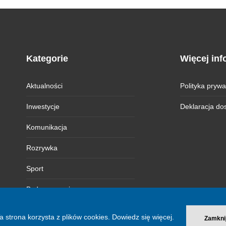
Kategorie
Więcej inf
Aktualności
Polityka prywa
Inwestycje
Deklaracja do
Komunikacja
Rozrywka
Sport
Bydgoszczanie
Magazyn BI
a strona korzysta z plików cookies.
Dowiedz się więcej.
Zamkni