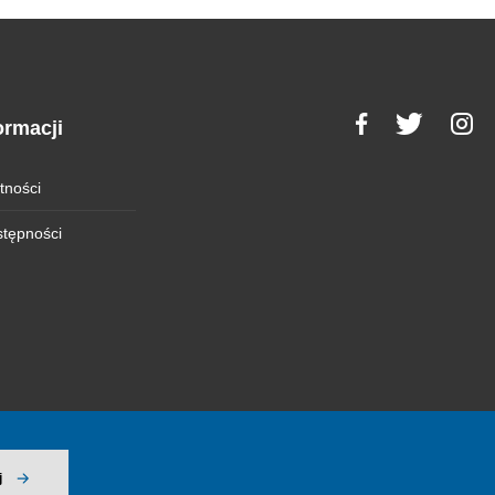
ormacji
tności
stępności
j