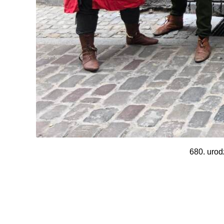
680. urod