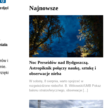
Najnowsze
zdjęć
ą
iała
rów i
Noc Perseidów nad Bydgoszczą.
nie.
Astropiknik połączy naukę, sztukę i
Dzięki
obserwacje nieba
W sobotę, 8 sierpnia, warto spojrzeć w
rozgwieżdżone niebo/fot. B. Witkowski/UMB Pokaz
balonu stratosferycznego, obserwacje […]