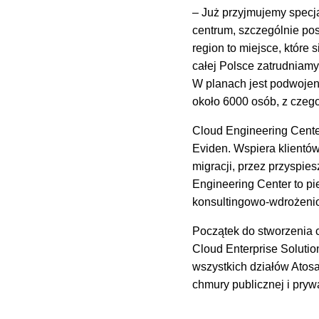
– Już przyjmujemy specja
centrum, szczególnie pos
region to miejsce, któr
całej Polsce zatrudniamy
W planach jest podwojeni
około 6000 osób, z czeg
Cloud Engineering Cente
Eviden. Wspiera klientó
migracji, przez przyspie
Engineering Center to p
konsultingowo-wdrożeni
Początek do stworzenia c
Cloud Enterprise Solutio
wszystkich działów Atosa
chmury publicznej i pryw