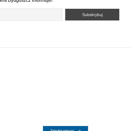
tera Bydgoszcz Informuje!
Załaduj więcej