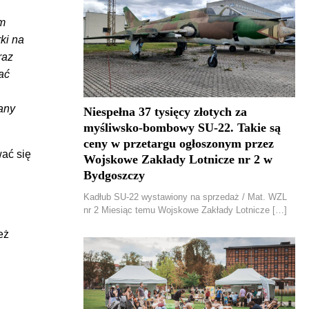
um
ki na
raz
ać
any
Niespełna 37 tysięcy złotych za
myśliwsko-bombowy SU-22. Takie są
ceny w przetargu ogłoszonym przez
wać się
Wojskowe Zakłady Lotnicze nr 2 w
Bydgoszczy
Kadłub SU-22 wystawiony na sprzedaż / Mat. WZL
nr 2 Miesiąc temu Wojskowe Zakłady Lotnicze […]
eż