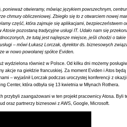
ń, ponieważ otwieramy, mówiąc językiem powszechnym, centr
ze chmury obliczeniowej. Zbiegło się to z otwarciem nowej mar
ielamy część, która zajmuje się aplikacjami, bezpieczeństwem o
 Atosie pozostaną tradycyjne usługi IT. Udało nam się przekon
oczonych, że tutaj jest najlepsze miejsce, jeśli chodzi o takie
sługi – mówi Łukasz Lorczak, dyrektor ds. biznesowych związ
ze w nowo powołanej spółce Eviden.
już wydzielona również w Polsce. Od kilku dni możemy posługi
 akcje na giełdzie francuskiej. Za moment Eviden i Atos będą
ami – wyjaśnił Lorczak podczas uroczystej konferencji z okazji
ng Center, która odbyła się 13 kwietnia w Młynach Rothera.
 przybyli zaangażowani w ten projekt pracownicy Atosa. Byli t
ud oraz partnerzy biznesowi z AWS, Google, Microsoft.