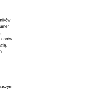
wników i
numer
,
ektorów
cją.
h
 naszym