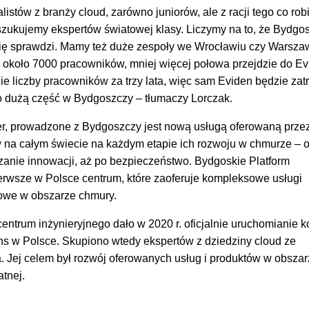
listów z branży cloud, zarówno juniorów, ale z racji tego co ro
zukujemy ekspertów światowej klasy. Liczymy na to, że Bydgos
e się sprawdzi. Mamy też duże zespoły we Wrocławiu czy Warsza
 około 7000 pracowników, mniej więcej połowa przejdzie do Ev
e liczby pracowników za trzy lata, więc sam Eviden będzie zat
o dużą część w Bydgoszczy
– tłumaczy Lorczak.
r, prowadzone z Bydgoszczy jest nową usługą oferowaną prze
w na całym świecie na każdym etapie ich rozwoju w chmurze – 
szanie innowacji, aż po bezpieczeństwo. Bydgoskie Platform
ierwsze w Polsce centrum, które zaoferuje kompleksowe usługi
owe w obszarze chmury.
entrum inżynieryjnego dało w 2020 r. oficjalnie uruchomianie 
ns w Polsce. Skupiono wtedy ekspertów z dziedziny cloud ze
. Jej celem był rozwój oferowanych usług i produktów w obsza
atnej.