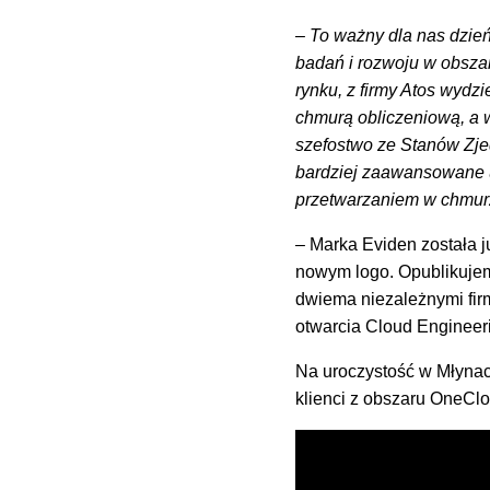
– To ważny dla nas dzie
badań i rozwoju w obszar
rynku, z firmy Atos wydz
chmurą obliczeniową, a w
szefostwo ze Stanów Zjedn
bardziej zaawansowane u
przetwarzaniem w chmur
– Marka Eviden została 
nowym logo. Opublikujemy
dwiema niezależnymi firm
otwarcia Cloud Engineeri
Na uroczystość w Młynach
klienci z obszaru OneClo