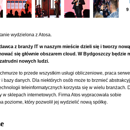
9
anie wydzielona z Atosa.
dawca z branży IT w naszym mieście dzieli się i tworzy now
jmować się głównie obszarem cloud. W Bydgoszczy będzie m
zatrudni nowych ludzi.
chmurze to przede wszystkim usługi obliczeniowe, praca serwe
i bazy danych. Dla niektórych osób może to brzmieć abstrakcyj
echnologii teleinformatycznych korzysta się w wielu branżach. 
 w sklepach internetowych. Firma Atos wypracowała sobie
na poziome, który pozwolił jej wydzielić nową spółkę.
e