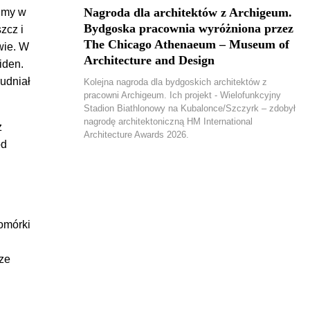
Nagroda dla architektów z Archigeum.
bimy w
Bydgoska pracownia wyróżniona przez
zcz i
The Chicago Athenaeum – Museum of
wie. W
Architecture and Design
iden.
rudniał
Kolejna nagroda dla bydgoskich architektów z
pracowni Archigeum. Ich projekt - Wielofunkcyjny
Stadion Biathlonowy na Kubalonce/Szczyrk – zdobył
nagrodę architektoniczną HM International
z
Architecture Awards 2026.
od
komórki
rze