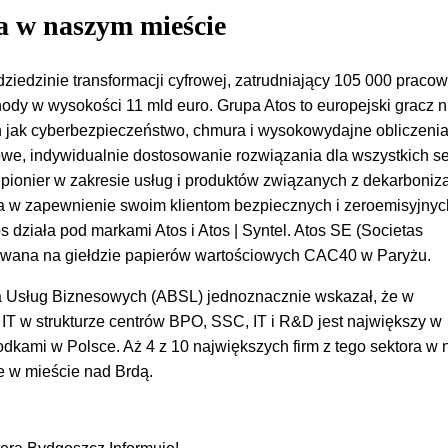
a w naszym mieście
dziedzinie transformacji cyfrowej, zatrudniający 105 000 praco
hody w wysokości 11 mld euro. Grupa Atos to europejski gracz 
h jak cyberbezpieczeństwo, chmura i wysokowydajne obliczenia
e, indywidualnie dostosowanie rozwiązania dla wszystkich s
 pionier w zakresie usług i produktów związanych z dekarboniza
 w zapewnienie swoim klientom bezpiecznych i zeroemisyjnyc
s działa pod markami Atos i Atos | Syntel. Atos SE (Societas
owana na giełdzie papierów wartościowych CAC40 w Paryżu.
a Usług Biznesowych (ABSL) jednoznacznie wskazał, że w
IT w strukturze centrów BPO, SSC, IT i R&D jest największy w
odkami w Polsce. Aż 4 z 10 największych firm z tego sektora w
e w mieście nad Brdą.