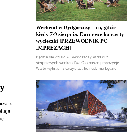
Weekend w Bydgoszczy – co, gdzie i
kiedy 7-9 sierpnia. Darmowe koncerty i
wycieczki [PRZEWODNIK PO
IMPREZACH]
Będzie się działo w Bydgoszczy w drugi z
sierpniowych weekendów. Oto nasze propozycje.
Warto wybrać i skorzystać, bo nudy nie będzie.
cy
ieście
sługa
ię