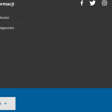
ormacji
tności
stępności
j