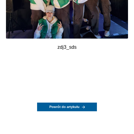
zdj3_sds
Powrót do artykułu