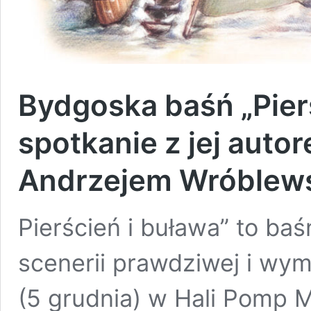
Bydgoska baśń „Pierś
spotkanie z jej autor
Andrzejem Wróblew
Pierścień i buława” to ba
scenerii prawdziwej i wy
(5 grudnia) w Hali Pomp