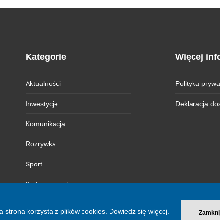
Kategorie
Więcej inf
Aktualności
Polityka prywa
Inwestycje
Deklaracja do
Komunikacja
Rozrywka
Sport
Bydgoszczanie
Magazyn BI
a strona korzysta z plików cookies.
Dowiedz się więcej.
Zamkni