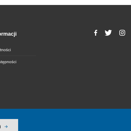
ormacji
tności
stępności
j