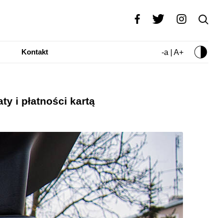
Kontakt
-a | A+
y i płatności kartą