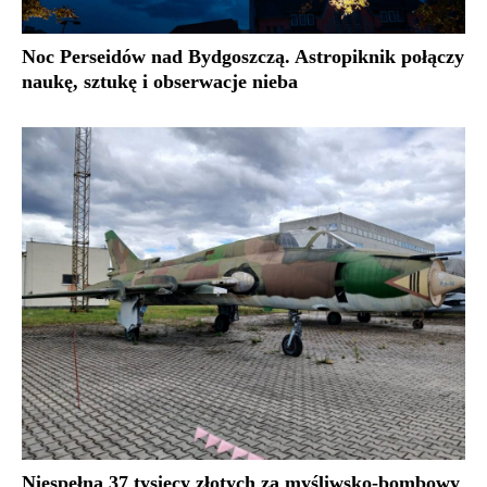
Noc Perseidów nad Bydgoszczą. Astropiknik połączy
naukę, sztukę i obserwacje nieba
Niespełna 37 tysięcy złotych za myśliwsko-bombowy