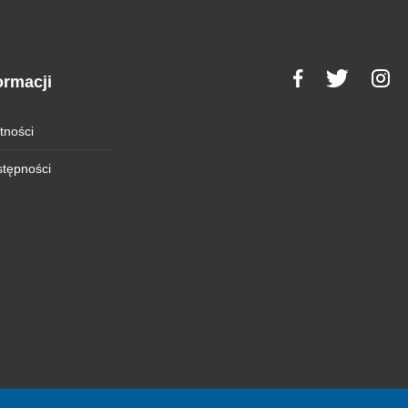
ormacji
tności
stępności