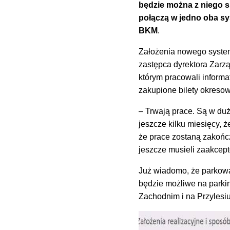
będzie można z niego s
połączą w jedno oba sy
BKM
.
Założenia nowego system
zastępca dyrektora Zarzą
którym pracowali informat
zakupione bilety okreso
– Trwają prace. Są w du
jeszcze kilku miesięcy, 
że prace zostaną zakońc
jeszcze musieli zaakcep
Już wiadomo, że parkowa
będzie możliwe na park
Zachodnim i na Przylesiu