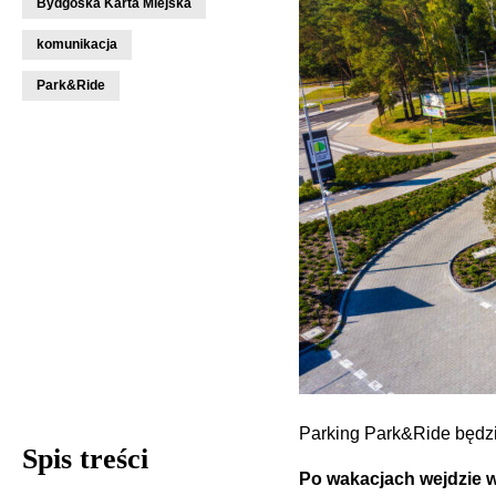
Bydgoska Karta Miejska
komunikacja
Park&Ride
Parking Park&Ride będz
Spis treści
Po wakacjach wejdzie 