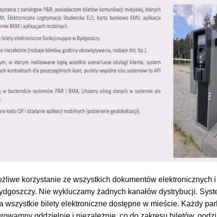
żliwe korzystanie ze wszystkich dokumentów elektronicznych i
Bydgoszczy. Nie wykluczamy żadnych kanałów dystrybucji. Sys
 wszystkie bilety elektroniczne dostępne w mieście. Każdy par
rowamny oddzielnie i niezależnie, co do zakresu biletów, godzin