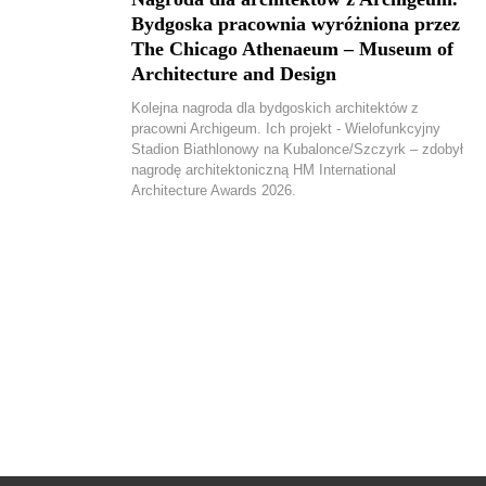
Bydgoska pracownia wyróżniona przez
The Chicago Athenaeum – Museum of
Architecture and Design
Kolejna nagroda dla bydgoskich architektów z
pracowni Archigeum. Ich projekt - Wielofunkcyjny
Stadion Biathlonowy na Kubalonce/Szczyrk – zdobył
nagrodę architektoniczną HM International
Architecture Awards 2026.