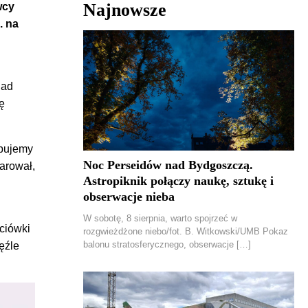
Najnowsze
wcy
. na
nad
ię
ebujemy
Noc Perseidów nad Bydgoszczą.
arował,
Astropiknik połączy naukę, sztukę i
obserwacje nieba
W sobotę, 8 sierpnia, warto spojrzeć w
ciówki
rozgwieżdżone niebo/fot. B. Witkowski/UMB Pokaz
balonu stratosferycznego, obserwacje […]
ęźle