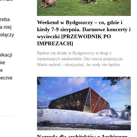
rzeba
Weekend w Bydgoszczy – co, gdzie i
a niej
kiedy 7-9 sierpnia. Darmowe koncerty i
połączy
wycieczki [PRZEWODNIK PO
IMPREZACH]
Będzie się działo w Bydgoszczy w drugi z
ikacji
sierpniowych weekendów. Oto nasze propozycje.
nie
Warto wybrać i skorzystać, bo nudy nie będzie.
 w
becnie
Nagroda dla architektów z Archigeum.