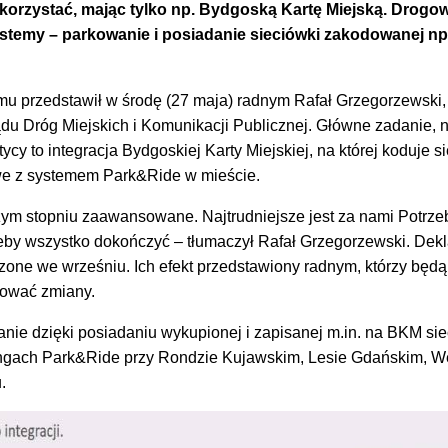
korzystać, mając tylko np. Bydgoską Kartę Miejską. Drogo
stemy – parkowanie i posiadanie sieciówki zakodowanej np
u przedstawił w środę (27 maja) radnym Rafał Grzegorzewski,
du Dróg Miejskich i Komunikacji Publicznej. Główne zadanie, 
ycy to integracja Bydgoskiej Karty Miejskiej, na której koduje s
we z systemem Park&Ride w mieście.
żym stopniu zaawansowane. Najtrudniejsze jest za nami Potrz
żeby wszystko dokończyć – tłumaczył Rafał Grzegorzewski. Dekl
zone we wrześniu. Ich efekt przedstawiony radnym, którzy będą
tować zmiany.
nie dzięki posiadaniu wykupionej i zapisanej m.in. na BKM sie
ingach Park&Ride przy Rondzie Kujawskim, Lesie Gdańskim, W
.