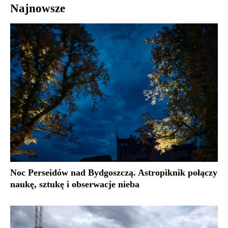
Najnowsze
Noc Perseidów nad Bydgoszczą. Astropiknik połączy
naukę, sztukę i obserwacje nieba