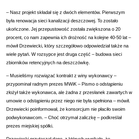
– Nasz projekt składał się z dwóch elementów. Pierwszym
była renowacja sieci kanalizacji deszczowej. To zostało
ukończone. Jej przepustowość została zwiększona o 20
procent, co nam zapewnia ich drożność na kolejne 40-50 lat –
mówił Drzewiecki, który szczegółowo odpowiedział także na
wiele pytań. W rozsypce jest druga część – budowa sieci
zbiorników retencyjnych na deszczówkę.
– Musieliśmy rozwiązać kontrakt z winy wykonawcy –
przypominał radnym prezes MWiK – Pismo o odstąpieniu
złożył także wykonawca, ale żadna z przesłanek zawartych w
umowie o odstąpieniu przez niego nie była spełniona – mówił.
Drzewiecki poinformował, że konsorcjum nie płaciło swoim
podwykonawcom. – Choć otrzymał zaliczkę – podkreślał
prezes miejskiej spółki.
Drzewiecki przytaczał dane, z których wynikało, że