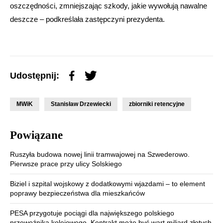
oszczędności, zmniejszając szkody, jakie wywołują nawalne
deszcze – podkreślała zastępczyni prezydenta.
Udostępnij:
MWiK
Stanisław Drzewiecki
zbiorniki retencyjne
Powiązane
Ruszyła budowa nowej linii tramwajowej na Szwederowo.
Pierwsze prace przy ulicy Solskiego
Biziel i szpital wojskowy z dodatkowymi wjazdami – to element
poprawy bezpieczeństwa dla mieszkańców
PESA przygotuje pociągi dla największego polskiego
przewoźnika kolejowego. Kontrakt może być wart miliard złotych