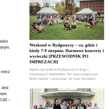
ności
Weekend w Bydgoszczy – co, gdzie i
yjnym.
kiedy 7-9 sierpnia. Darmowe koncerty i
wycieczki [PRZEWODNIK PO
IMPREZACH]
Będzie się działo w Bydgoszczy w drugi z
 rzecz
sierpniowych weekendów. Oto nasze propozycje.
Warto wybrać i skorzystać, bo nudy nie będzie.
.
Jest
niem
0.00 –