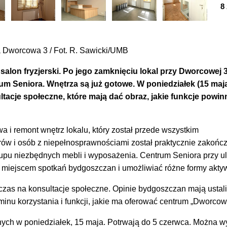
8
 Dworcowa 3 / Fot. R. Sawicki/UMB
salon fryzjerski. Po jego zamknięciu lokal przy Dworcowej 3
m Seniora. Wnętrza są już gotowe. W poniedziałek (15 maj
tacje społeczne, które mają dać obraz, jakie funkcje powin
i remont wnętrz lokalu, który został przede wszystkim
rów i osób z niepełnosprawnościami został praktycznie zakońc
upu niezbędnych mebli i wyposażenia. Centrum Seniora przy ul
 miejscem spotkań bydgoszczan i umożliwiać różne formy akty
czas na konsultacje społeczne. Opinie bydgoszczan mają ustal
aminu korzystania i funkcji, jakie ma oferować centrum „Dworcow
znych w poniedziałek, 15 maja. Potrwają do 5 czerwca. Można w