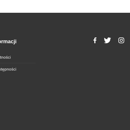
ormacji
tności
stępności