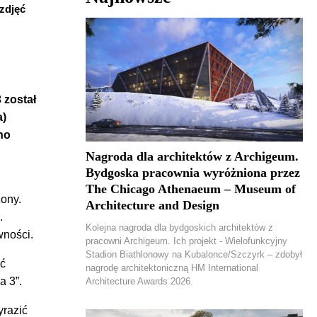
zdjęć
 został
a)
no
Nagroda dla architektów z Archigeum.
Bydgoska pracownia wyróżniona przez
The Chicago Athenaeum – Museum of
zony.
Architecture and Design
.
Kolejna nagroda dla bydgoskich architektów z
wności.
pracowni Archigeum. Ich projekt - Wielofunkcyjny
Stadion Biathlonowy na Kubalonce/Szczyrk – zdobył
ić
nagrodę architektoniczną HM International
a 3”.
Architecture Awards 2026.
yrazić