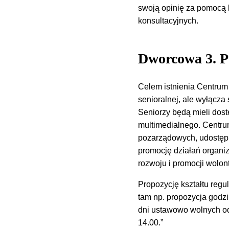
swoją opinię za pomocą 
konsultacyjnych.
Dworcowa 3. P
Celem istnienia Centrum
senioralnej, ale wyłącza 
Seniorzy będą mieli dostę
multimedialnego. Centru
pozarządowych, udostępni
promocję działań organiz
rozwoju i promocji wolont
Propozycję kształtu regu
tam np. propozycja godz
dni ustawowo wolnych od
14.00.”