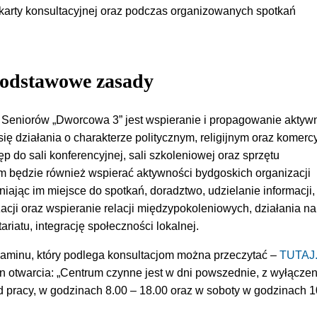
karty konsultacyjnej oraz podczas organizowanych spotkań
odstawowe zasady
 Seniorów „Dworcowa 3” jest wspieranie i propagowanie aktyw
się działania o charakterze politycznym, religijnym oraz komerc
p do sali konferencyjnej, sali szkoleniowej oraz sprzętu
m będzie również wspierać aktywności bydgoskich organizacji
ając im miejsce do spotkań, doradztwo, udzielanie informacji,
acji oraz wspieranie relacji międzypokoleniowych, działania na
ariatu, integrację społeczności lokalnej.
laminu, który podlega konsultacjom można przeczytać –
TUTAJ
in otwarcia: „Centrum czynne jest w dni powszednie, z wyłącze
 pracy, w godzinach 8.00 – 18.00 oraz w soboty w godzinach 1