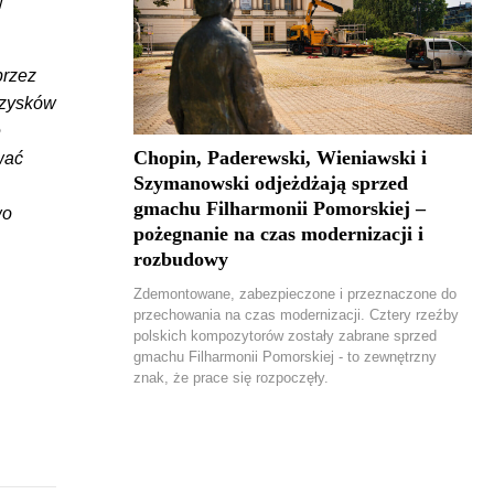
w
przez
 zysków
e
Chopin, Paderewski, Wieniawski i
wać
Szymanowski odjeżdżają sprzed
gmachu Filharmonii Pomorskiej –
wo
pożegnanie na czas modernizacji i
rozbudowy
Zdemontowane, zabezpieczone i przeznaczone do
przechowania na czas modernizacji. Cztery rzeźby
polskich kompozytorów zostały zabrane sprzed
gmachu Filharmonii Pomorskiej - to zewnętrzny
znak, że prace się rozpoczęły.