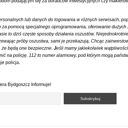
osobom podającym się za doradców inwestycyjnych czy makleró
rsonalnych lub danych do logowania w różnych serwisach, po
b za pomocą specjalnego oprogramowania, oferowanie dużych
zasie to dziś częste sposoby działania oszustów. Niejednokrotni
zewając próby oszustwa, sami je przekazują. Chcąc zainwesto
, że będą one bezpieczne.
J
eśli mamy jakiekolwiek wątpliwości
ć na policję. 112 to numer alarmowy, pod którym mogą państ
je policja.
tera Bydgoszcz Informuje!