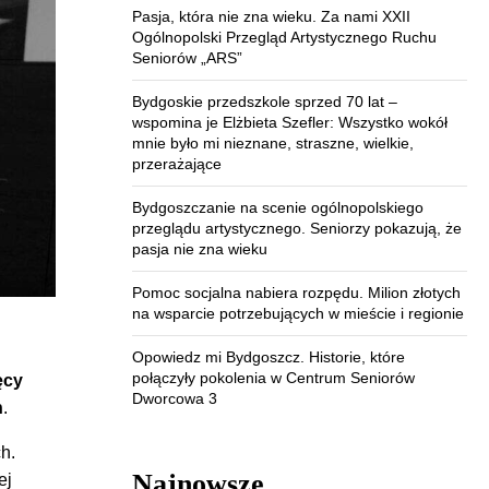
Pasja, która nie zna wieku. Za nami XXII
Ogólnopolski Przegląd Artystycznego Ruchu
Seniorów „ARS”
Bydgoskie przedszkole sprzed 70 lat –
wspomina je Elżbieta Szefler: Wszystko wokół
mnie było mi nieznane, straszne, wielkie,
przerażające
Bydgoszczanie na scenie ogólnopolskiego
przeglądu artystycznego. Seniorzy pokazują, że
pasja nie zna wieku
Pomoc socjalna nabiera rozpędu. Milion złotych
na wsparcie potrzebujących w mieście i regionie
Opowiedz mi Bydgoszcz. Historie, które
połączyły pokolenia w Centrum Seniorów
ęcy
Dworcowa 3
h
.
h.
Najnowsze
ej