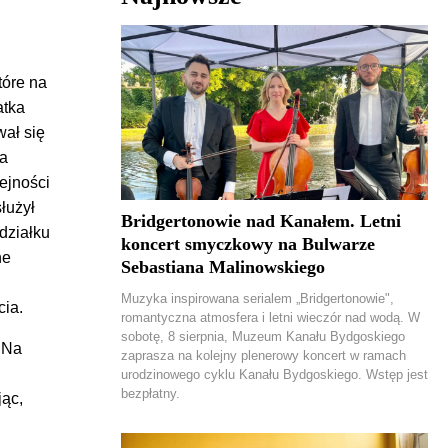
tóre na
atka
wał się
na
ejności
łużył
Bridgertonowie nad Kanałem. Letni
edziałku
koncert smyczkowy na Bulwarze
ne
Sebastiana Malinowskiego
Muzyka inspirowana serialem „Bridgertonowie",
cia.
romantyczna atmosfera i letni wieczór nad wodą. W
sobotę, 8 sierpnia, Muzeum Kanału Bydgoskiego
. Na
zaprasza na kolejny plenerowy koncert w ramach
urodzinowego cyklu Kanału Bydgoskiego. Wstęp jest
bezpłatny.
jąc,