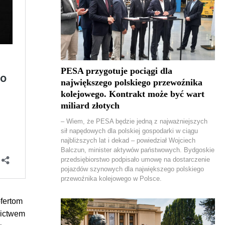
PESA przygotuje pociągi dla
największego polskiego przewoźnika
kolejowego. Kontrakt może być wart
miliard złotych
– Wiem, że PESA będzie jedną z najważniejszych
sił napędowych dla polskiej gospodarki w ciągu
najbliższych lat i dekad – powiedział Wojciech
Balczun, minister aktywów państwowych. Bydgoskie
przedsiębiorstwo podpisało umowę na dostarczenie
pojazdów szynowych dla największego polskiego
przewoźnika kolejowego w Polsce.
ofertom
nictwem