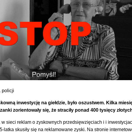
 policji
skowną inwestycję na giełdzie, było oszustwem. Kilka miesi
anki zorientowały się, że straciły ponad 400 tysięcy złotyc
 w sieci reklam o zyskownych przedsięwzięciach i i inwestycjac
45-latka skusiły się na reklamowane zyski. Na stronie internetow