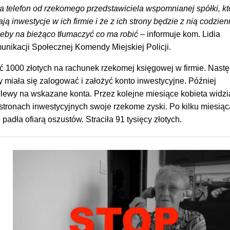
a telefon od rzekomego przedstawiciela wspomnianej spółki, kt
ają inwestycje w ich firmie i że z ich strony będzie z nią codzie
żeby na bieżąco tłumaczyć co ma robić
– informuje kom. Lidia
nikacji Społecznej Komendy Miejskiej Policji.
ć 1000 złotych na rachunek rzekomej księgowej w firmie. Nast
ry miała się zalogować i założyć konto inwestycyjne. Później
lewy na wskazane konta. Przez kolejne miesiące kobieta widzi
stronach inwestycyjnych swoje rzekome zyski. Po kilku miesiąc
 padła ofiarą oszustów. Straciła 91 tysięcy złotych.