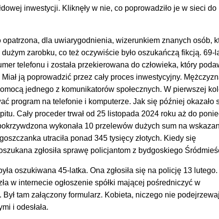
łdowej inwestycji. Kliknęły w nie, co poprowadziło je w sieci do
opatrzona, dla uwiarygodnienia, wizerunkiem znanych osób, k
dużym zarobku, co też oczywiście było oszukańczą fikcją. 69-l
er telefonu i została przekierowana do człowieka, który poda
 Miał ją poprowadzić przez cały proces inwestycyjny. Mężczyz
za pomocą jednego z komunikatorów społecznych. W pierwszej kol
ać program na telefonie i komputerze. Jak się później okazało s
pitu. Cały proceder trwał od 25 listopada 2024 roku aż do poni
e pokrzywdzona wykonała 10 przelewów dużych sum na wskaza
goszczanka utraciła ponad 345 tysięcy złotych. Kiedy się
 oszukana zgłosiła sprawę policjantom z bydgoskiego Śródmieś
yła oszukiwana 45-latka. Ona zgłosiła się na policję 13 lutego
ła w internecie ogłoszenie spółki mającej pośredniczyć w
 Był tam załączony formularz. Kobieta, niczego nie podejrzewa
mi i odesłała.