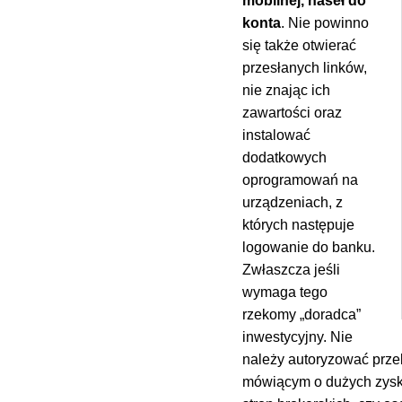
mobilnej, haseł do
konta
. Nie powinno
się także otwierać
przesłanych linków,
nie znając ich
zawartości oraz
instalować
dodatkowych
oprogramowań na
urządzeniach, z
których następuje
logowanie do banku.
Zwłaszcza jeśli
wymaga tego
rzekomy „doradca”
inwestycyjny. Nie
należy autoryzować prze
mówiącym o dużych zysk