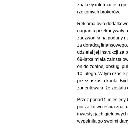
znalazły informacje o gie
rzekomych brokerów.
Reklama była dodatkowo 
nagraniu przekonywały o 
zadzwoniła na podany num
za doradcą finansowego,
udzielał jej instrukcji 
69-latka miała zainstalow
on do zdalnej obsługi pul
10 lutego. W tym czasi
przez oszusta konta. Byd
zorientowała, że została
Przez ponad 5 miesięcy b
początku września znalaz
inwestycjach giełdowych.
wypełniła go swoimi dany