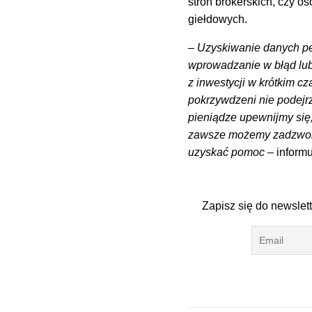
stron brokerskich, czy 
giełdowych.
–
Uzyskiwanie danych pe
wprowadzanie w błąd lu
z inwestycji w krótkim c
pokrzywdzeni nie podejr
pieniądze upewnijmy się
zawsze możemy zadzwoni
uzyskać pomoc
– informu
Zapisz się do newslet