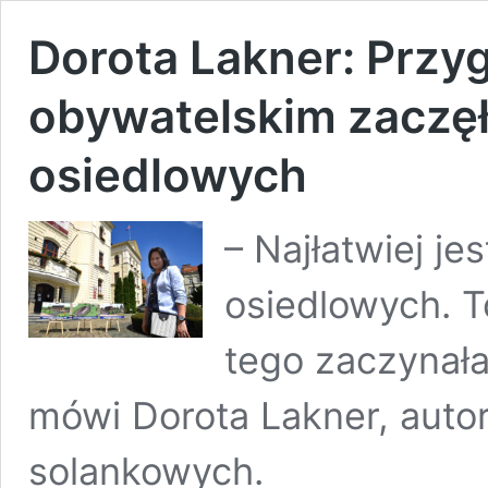
Dorota Lakner: Prz
obywatelskim zaczę
osiedlowych
– Najłatwiej je
osiedlowych. T
tego zaczynała
mówi Dorota Lakner, auto
solankowych.