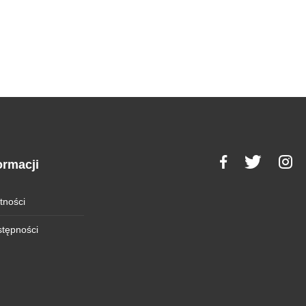
ormacji
tności
stępności