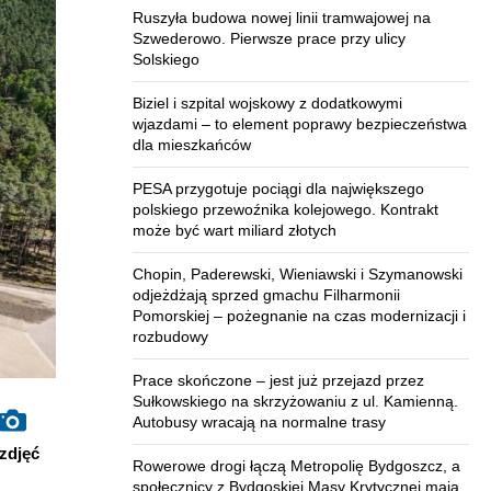
Ruszyła budowa nowej linii tramwajowej na
Szwederowo. Pierwsze prace przy ulicy
Solskiego
Biziel i szpital wojskowy z dodatkowymi
wjazdami – to element poprawy bezpieczeństwa
dla mieszkańców
PESA przygotuje pociągi dla największego
polskiego przewoźnika kolejowego. Kontrakt
może być wart miliard złotych
Chopin, Paderewski, Wieniawski i Szymanowski
odjeżdżają sprzed gmachu Filharmonii
Pomorskiej – pożegnanie na czas modernizacji i
rozbudowy
Prace skończone – jest już przejazd przez
Sułkowskiego na skrzyżowaniu z ul. Kamienną.
Autobusy wracają na normalne trasy
zdjęć
Rowerowe drogi łączą Metropolię Bydgoszcz, a
społecznicy z Bydgoskiej Masy Krytycznej mają