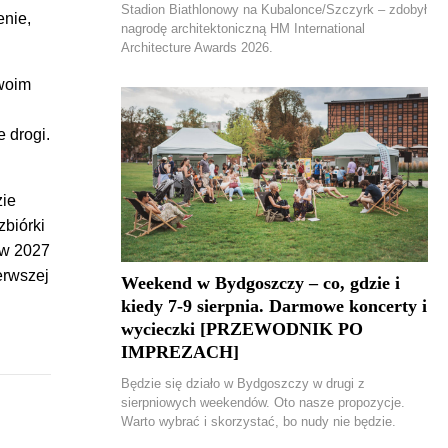
Stadion Biathlonowy na Kubalonce/Szczyrk – zdobył
enie,
nagrodę architektoniczną HM International
Architecture Awards 2026.
swoim
 drogi.
zie
zbiórki
 w 2027
erwszej
Weekend w Bydgoszczy – co, gdzie i
kiedy 7-9 sierpnia. Darmowe koncerty i
wycieczki [PRZEWODNIK PO
IMPREZACH]
Będzie się działo w Bydgoszczy w drugi z
sierpniowych weekendów. Oto nasze propozycje.
Warto wybrać i skorzystać, bo nudy nie będzie.