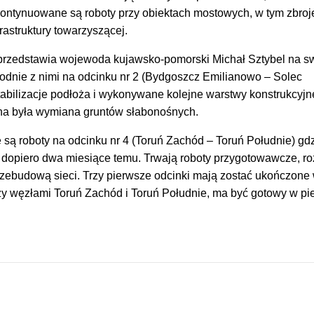
ontynuowane są roboty przy obiektach mostowych, w tym zbroj
rastruktury towarzyszącej.
c przedstawia wojewoda kujawsko-pomorski Michał Sztybel na 
godnie z nimi na odcinku nr 2 (Bydgoszcz Emilianowo – Solec
abilizacje podłoża i wykonywane kolejne warstwy konstrukcyjne
na była wymiana gruntów słabonośnych.
ą roboty na odcinku nr 4 (Toruń Zachód – Toruń Południe) gd
 dopiero dwa miesiące temu. Trwają roboty przygotowawcze, ro
rzebudową sieci. Trzy pierwsze odcinki mają zostać ukończone
dzy węzłami Toruń Zachód i Toruń Południe, ma być gotowy w pi