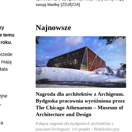
swoją kładkę [ZDJĘCIA]
Najnowsze
zy
ce temu
 roku.
przede
o mają
tała
Nagroda dla architektów z Archigeum.
yjne
Bydgoska pracownia wyróżniona przez
,
The Chicago Athenaeum – Museum of
Architecture and Design
ca
Kolejna nagroda dla bydgoskich architektów z
pracowni Archigeum. Ich projekt - Wielofunkcyjny