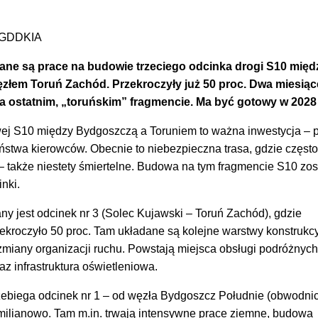
. GDDKIA
ane są prace na budowie trzeciego odcinka drogi S10 międ
złem Toruń Zachód. Przekroczyły już 50 proc. Dwa miesią
na ostatnim, „toruńskim” fragmencie. Ma być gotowy w 2028
ej S10 między Bydgoszczą a Toruniem to ważna inwestycja – 
ństwa kierowców. Obecnie to niebezpieczna trasa, gdzie częst
 także niestety śmiertelne. Budowa na tym fragmencie S10 zos
nki.
y jest odcinek nr 3 (Solec Kujawski – Toruń Zachód), gdzie
kroczyło 50 proc. Tam układane są kolejne warstwy konstrukc
miany organizacji ruchu. Powstają miejsca obsługi podróżnych
az infrastruktura oświetleniowa.
zebiega odcinek nr 1 – od węzła Bydgoszcz Południe (obwodni
ilianowo. Tam m.in. trwają intensywne prace ziemne, budowa