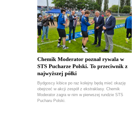
Chemik Moderator poznał rywala w
STS Pucharze Polski. To przeciwnik z
najwyższej półki
Bydgoscy kibice po raz kolejny będą mieć okazję
obejrzeć w akcji zespół z ekstraklasy. Chemik
Moderator zagra w nim w pierwszej rundzie STS
Pucharu Polski.