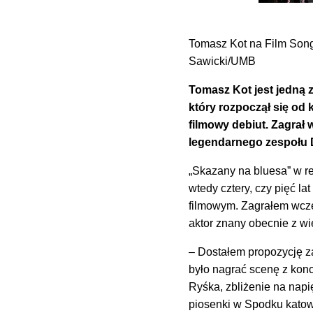
Tomasz Kot na Film Song
Sawicki/UMB
Tomasz Kot jest jedną 
który rozpoczął się od 
filmowy debiut. Zagrał
legendarnego zespołu
„Skazany na bluesa” w r
wtedy cztery, czy pięć la
filmowym. Zagrałem wcze
aktor znany obecnie z wie
– Dostałem propozycję z
było nagrać scenę z konc
Ryśka, zbliżenie na napi
piosenki w Spodku katowi