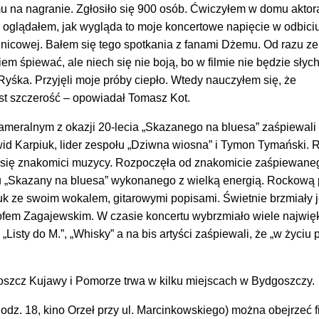
 na nagranie. Zgłosiło się 900 osób. Ćwiczyłem w domu aktor
 oglądałem, jak wygląda to moje koncertowe napięcie w odbici
znicowej. Bałem się tego spotkania z fanami Dżemu. Od razu z
em śpiewać, ale niech się nie boją, bo w filmie nie będzie słyc
Ryśka. Przyjęli moje próby ciepło. Wtedy nauczyłem się, że
st szczerość – opowiadał Tomasz Kot.
ameralnym z okazji 20-lecia „Skazanego na bluesa” zaśpiewali
id Karpiuk, lider zespołu „Dziwna wiosna” i Tymon Tymański.
li się znakomici muzycy. Rozpoczęła od znakomicie zaśpiewane
u „Skazany na bluesa” wykonanego z wielką energią. Rockową p
uk ze swoim wokalem, gitarowymi popisami. Świetnie brzmiały 
tofem Zagajewskim. W czasie koncertu wybrzmiało wiele najwię
Listy do M.”, „Whisky” a na bis artyści zaśpiewali, że „w życiu 
oszcz Kujawy i Pomorze trwa w kilku miejscach w Bydgoszczy.
godz. 18, kino Orzeł przy ul. Marcinkowskiego) można obejrzeć f