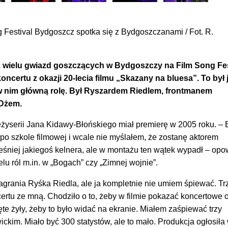
 Festival Bydgoszcz spotka się z Bydgoszczanami / Fot. R.
z wielu gwiazd goszczących w Bydgoszczy na Film Song Fes
koncertu z okazji 20-lecia filmu „Skazany na bluesa”. To był
 w nim główną rolę. Był Ryszardem Riedlem, frontmanem
 Dżem.
eżyserii Jana Kidawy-Błońskiego miał premierę w 2005 roku. –
t po szkole filmowej i wcale nie myślałem, że zostanę aktorem
śniej jakiegoś kelnera, ale w montażu ten wątek wypadł – op
lu ról m.in. w „Bogach” czy „Zimnej wojnie”.
agrania Ryśka Riedla, ale ja kompletnie nie umiem śpiewać. T
ertu ze mną. Chodziło o to, żeby w filmie pokazać koncertowe 
ęte żyły, żeby to było widać na ekranie. Miałem zaśpiewać trzy
ckim. Miało być 300 statystów, ale to mało. Produkcja ogłosiła 