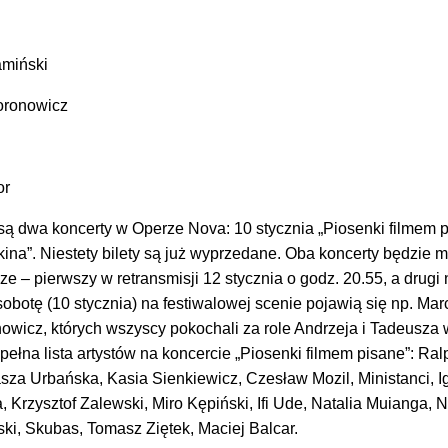
miński
oronowicz
or
są dwa koncerty w Operze Nova: 10 stycznia „Piosenki filmem p
 kina”. Niestety bilety są już wyprzedane. Oba koncerty będzie 
e – pierwszy w retransmisji 12 stycznia o godz. 20.55, a drugi 
obotę (10 stycznia) na festiwalowej scenie pojawią się np. Mar
owicz, których wszyscy pokochali za role Andrzeja i Tadeusza 
pełna lista artystów na koncercie „Piosenki filmem pisane”: Ral
sza Urbańska, Kasia Sienkiewicz, Czesław Mozil, Ministanci, I
, Krzysztof Zalewski, Miro Kępiński, Ifi Ude, Natalia Muianga, N
ki, Skubas, Tomasz Ziętek, Maciej Balcar.