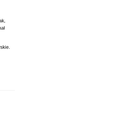
ak,
hał
skie.