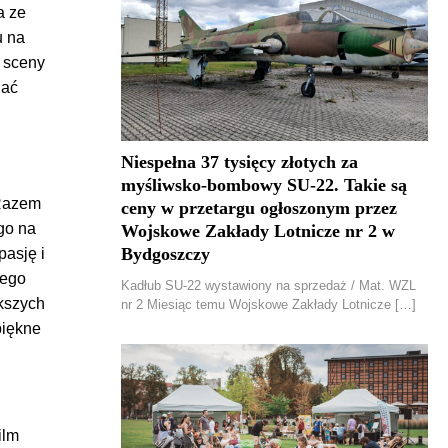
a ze
u na
e sceny
hać
Niespełna 37 tysięcy złotych za
myśliwsko-bombowy SU-22. Takie są
 Razem
ceny w przetargu ogłoszonym przez
go na
Wojskowe Zakłady Lotnicze nr 2 w
Bydgoszczy
asję i
jego
Kadłub SU-22 wystawiony na sprzedaż / Mat. WZL
kszych
nr 2 Miesiąc temu Wojskowe Zakłady Lotnicze […]
piękne
ilm