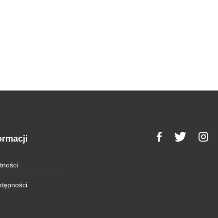
ormacji
tności
stępności