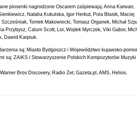
nane piosenki nagrodzone Oscarem zaśpiewają: Anna Karwan,
ienkiewicz, Natalia Kukulska, Igor Herbut, Pola Błasik, Maciej
w Szcześniak, Tomek Makowiecki, Tomasz Organek, Michał Szp
lia Przybysz, Calum Scott, Lor, Wojtek Myrczek, Viki Gabor, Mic
, Dawid Karpiuk.
darzenia są: Miasto Bydgoszcz i Województwo kujawsko-pomor
mi są: ZAiKS i Stowarzyszenie Polskich Kompozytorów Muzyki
Warner Bros Discovery, Radio Zet, Gazeta.pl, AMS, Helios.