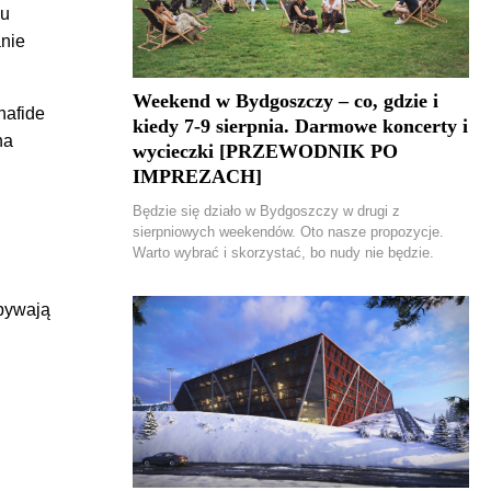
mu
anie
Weekend w Bydgoszczy – co, gdzie i
nafide
kiedy 7-9 sierpnia. Darmowe koncerty i
na
wycieczki [PRZEWODNIK PO
IMPREZACH]
Będzie się działo w Bydgoszczy w drugi z
sierpniowych weekendów. Oto nasze propozycje.
Warto wybrać i skorzystać, bo nudy nie będzie.
dbywają