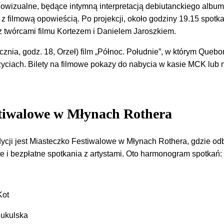
iowizualne, będące intymną interpretacją debiutanckiego albu
z filmową opowieścią. Po projekcji, około godziny 19.15 spotk
 z twórcami filmu Kortezem i Danielem Jaroszkiem.
cznia, godz. 18, Orzeł) film „Północ. Południe”, w którym Quebo
yciach. Bilety na filmowe pokazy do nabycia w kasie MCK lub 
stiwalowe w Młynach Rothera
ycji jest Miasteczko Festiwalowe w Młynach Rothera, gdzie o
te i bezpłatne spotkania z artystami. Oto harmonogram spotkań:
Kot
Kukulska