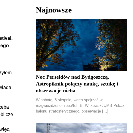
Najnowsze
tival,
 jego
 Byłem
Noc Perseidów nad Bydgoszczą.
Astropiknik połączy naukę, sztukę i
owiada
obserwacje nieba
W sobotę, 8 sierpnia, warto spojrzeć w
rozgwieżdżone niebo/fot. B. Witkowski/UMB Pokaz
rzeba
balonu stratosferycznego, obserwacje […]
oblicze
więc,