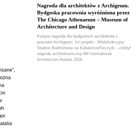
Nagroda dla architektów z Archigeum.
Bydgoska pracownia wyróżniona przez
The Chicago Athenaeum – Museum of
Architecture and Design
Kolejna nagroda dla bydgoskich architektów z
pracowni Archigeum. Ich projekt - Wielofunkcyjny
Stadion Biathlonowy na Kubalonce/Szczyrk – zdobył
nagrodę architektoniczną HM International
Architecture Awards 2026.
isane”,
można
na
cin
w
ph
gor
atalia