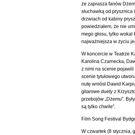
że zaprasza fanów Dżemu
słuchawką od prysznica i
drzwiach od kabiny prys
powiedziałem, że nie umi
mego głosu, tylko wokal 
najważniejsza w życiu je
W koncercie w Teatrze K
Karolina Czarnecka, Daw
z nimi na scenie pojawi
scenie tytułowego utwor
nutę wniósł Dawid Karpi
gitarowe duety z Krzysz
przebojów „Dżemu”. Były „
są tylko chwile”.
Film Song Festival Bydg
W czwartek (8 stycznia, 