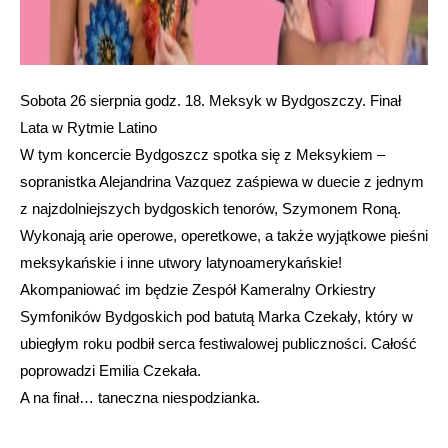
Sobota 26 sierpnia godz. 18. Meksyk w Bydgoszczy. Finał
Lata w Rytmie Latino
W tym koncercie Bydgoszcz spotka się z Meksykiem –
sopranistka Alejandrina Vazquez zaśpiewa w duecie z jednym
z najzdolniejszych bydgoskich tenorów, Szymonem Roną.
Wykonają arie operowe, operetkowe, a także wyjątkowe pieśni
meksykańskie i inne utwory latynoamerykańskie!
Akompaniować im będzie Zespół Kameralny Orkiestry
Symfoników Bydgoskich pod batutą Marka Czekały, który w
ubiegłym roku podbił serca festiwalowej publiczności. Całość
poprowadzi Emilia Czekała.
A na finał… taneczna niespodzianka.