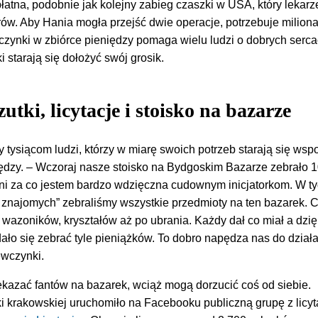
atna, podobnie jak kolejny zabieg czaszki w USA, który lekarz
arów. Aby Hania mogła przejść dwie operacje, potrzebuje milion
czynki w zbiórce pieniędzy pomaga wielu ludzi o dobrych serca
i starają się dołożyć swój grosik.
utki, licytacje i stoisko na bazarze
ny tysiącom ludzi, którzy w miarę swoich potrzeb starają się ws
ędzy. – Wczoraj nasze stoisko na Bydgoskim Bazarze zebrało 1
ni za co jestem bardzo wdzięczna cudownym inicjatorkom. W t
h znajomych” zebraliśmy wszystkie przedmioty na ten bazarek. 
, wazoników, kryształów aż po ubrania. Każdy dał co miał a dzię
o się zebrać tyle pieniążków. To dobro napędza nas do działa
ewczynki.
rzekazać fantów na bazarek, wciąż mogą dorzucić coś od siebie.
i krakowskiej uruchomiło na Facebooku publiczną grupę z licyt