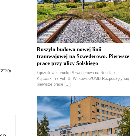
Ruszyła budowa nowej linii
tramwajowej na Szwederowo. Pierwsze
prace przy ulicy Solskiego
cztery
Łącznik w kierunku Szwederowa na Rondzie
Kujawskim / Fot. B. Witkowski/UMB Rozpoczęły się
pierwsze prace […]