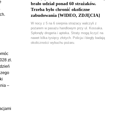
e
brało udział ponad 60 strażaków.
a
Trzeba było chronić okoliczne
ch.
zabudowania [WIDEO, ZDJĘCIA]
W nocy z 5 na 6 sierpnia strażacy walczyli z
pożarem w pasażu handlowym przy ul. Kossaka.
Spłonęły drogeria i apteka. Straty mogą liczyć na
nawet kilka tysięcy złotych. Policja i biegły badają
okoliczności wybuchu pożaru.
pomóc
028 zł.
ydzień
Czego
ki
nia –
acjami