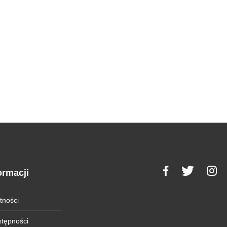
ormacji
tności
stępności