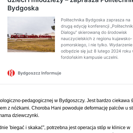
ologiczno-pedagogicznej w Bydgoszczy. Jest bardzo ciekawa ś
oblem z nóżkami. Choroba Hani powoduje deformację palców u s
 mama dziewczynki.
e 'biegać i skakać”, potrzebna jest operacja stóp w klinice w