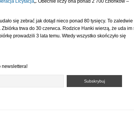
eracja Licytacja
„. Obecnie liczy ona ponad 2 700 członków –
.
udało się zebrać jak dotąd nieco ponad 80 tysięcy. To zaledwie
. Zbiórka trwa do 30 czerwca. Rodzice Hanki wierzą, że uda im 
zbiórkę prowadzili 3 lata temu. Wtedy wszystko skończyło się
 newslettera!