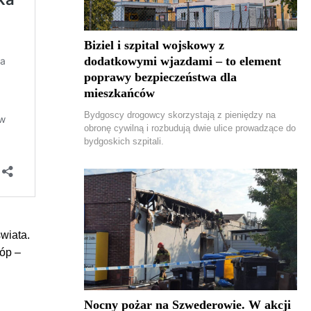
Biziel i szpital wojskowy z
dodatkowymi wjazdami – to element
poprawy bezpieczeństwa dla
mieszkańców
Bydgoscy drogowcy skorzystają z pieniędzy na
obronę cywilną i rozbudują dwie ulice prowadzące do
bydgoskich szpitali.
wiata.
tóp –
Nocny pożar na Szwederowie. W akcji