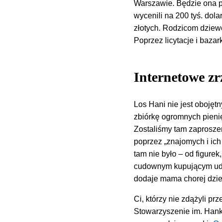
Warszawie. Będzie ona pł
wycenili na 200 tyś. dol
złotych. Rodzicom dziew
Poprzez licytacje i bazark
Internetowe zrz
Los Hani nie jest obojęt
zbiórkę ogromnych pieni
Zostaliśmy tam zaprosze
poprzez „znajomych i ic
tam nie było – od figurek
cudownym kupującym udał
dodaje mama chorej dzi
Ci, którzy nie zdążyli p
Stowarzyszenie im. Hank