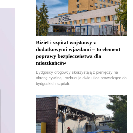
Biziel i szpital wojskowy z
dodatkowymi wjazdami – to element
poprawy bezpieczeństwa dla
mieszkańców
Bydgoscy drogowcy skorzystają z pieniędzy na
obronę cywilną i rozbudują dwie ulice prowadzące do
bydgoskich szpitali.