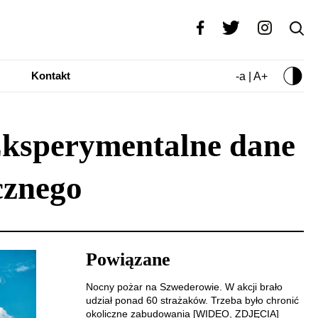
Kontakt
-a | A+
Eksperymentalne dane
cznego
Powiązane
Nocny pożar na Szwederowie. W akcji brało
udział ponad 60 strażaków. Trzeba było chronić
okoliczne zabudowania [WIDEO, ZDJĘCIA]