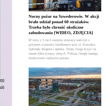
Nocny pożar na Szwederowie. W akcji
brało udział ponad 60 strażaków.
Trzeba było chronić okoliczne
zabudowania [WIDEO, ZDJĘCIA]
W nocy z 5 na 6 sierpnia strażacy walczyli z
pożarem w pasażu handlowym przy ul. Kossaka.
Spłonęły drogeria i apteka. Straty mogą liczyć na
nawet kilka tysięcy złotych. Policja i biegły badają
okoliczności wybuchu pożaru.