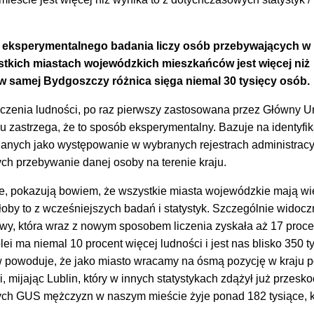
i eksperymentalnego badania liczy osób przebywających w
tkich miastach wojewódzkich mieszkańców jest więcej niż
 samej Bydgoszczy różnica sięga niemal 30 tysięcy osób.
liczenia ludności, po raz pierwszy zastosowana przez Główny U
zu zastrzega, że to sposób eksperymentalny. Bazuje na identyfik
mianych jako występowanie w wybranych rejestrach administrac
ych przebywanie danej osoby na terenie kraju.
e, pokazują bowiem, że wszystkie miasta wojewódzkie mają wi
by to z wcześniejszych badań i statystyk. Szczególnie widoczn
awy, która wraz z nowym sposobem liczenia zyskała aż 17 proce
ei ma niemal 10 procent więcej ludności i jest nas blisko 350 ty
 powoduje, że jako miasto wracamy na ósmą pozycję w kraju 
, mijając Lublin, który w innych statystykach zdążył już przesk
ch GUS mężczyzn w naszym mieście żyje ponad 182 tysiące, k