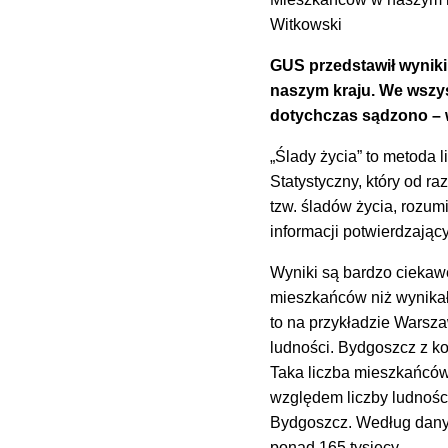
Witkowski
GUS przedstawił wynik
naszym kraju. We wszys
dotychczas sądzono – w
„Ślady życia” to metoda 
Statystyczny, który od ra
tzw. śladów życia, rozu
informacji potwierdzając
Wyniki są bardzo ciekaw
mieszkańców niż wynikało
to na przykładzie Warsz
ludności. Bydgoszcz z kol
Taka liczba mieszkańców
względem liczby ludności
Bydgoszcz. Według dany
ponad 165 tysięcy.