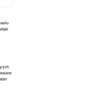
ławiu
odaje
ących
acowane
kter