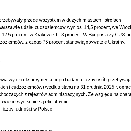
przebywały przede wszystkim w dużych miastach i strefach
arszawie udział cudzoziemców wyniósł 14,5 procent, we Wroc
u 12,5 procent, w Krakowie 11,3 procent. W Bydgoszczy GUS p
dzoziemców, z czego 75 procent stanowią obywatele Ukrainy.
ć
wia wyniki eksperymentalnego badania liczby osób przebywaj
skich i cudzoziemców) według stanu na 31 grudnia 2025 r. opr
hodzących z rejestrów administracyjnych. Ze względu na chara
awione wyniki nie są oficjalnymi
 liczby ludności w Polsce.