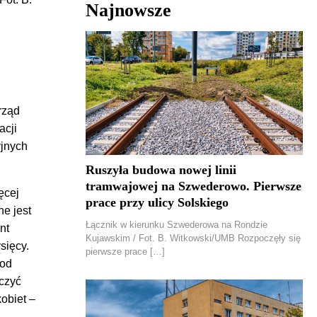
Najnowsze
rząd
acji
yjnych
Ruszyła budowa nowej linii
tramwajowej na Szwederowo. Pierwsze
ęcej
prace przy ulicy Solskiego
e jest
Łącznik w kierunku Szwederowa na Rondzie
nt
Kujawskim / Fot. B. Witkowski/UMB Rozpoczęły się
sięcy.
pierwsze prace […]
pod
oczyć
obiet –