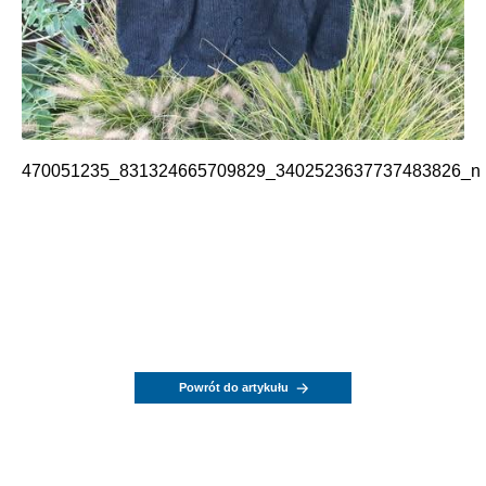
470051235_831324665709829_3402523637737483826_n
Powrót do artykułu