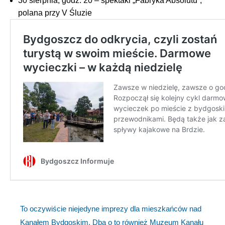
30 sierpnia, godz. 20 – spektakl „Fabryka Absolutu”,
polana przy V Śluzie
To oczywiście niejedyne imprezy dla mieszkańców nad
Kanałem Bydgoskim. Dba o to również Muzeum Kanału