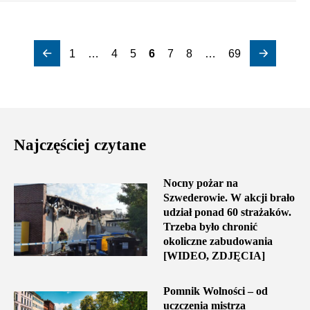
1
…
4
5
6
7
8
…
69
Najczęściej czytane
Nocny pożar na
Szwederowie. W akcji brało
udział ponad 60 strażaków.
Trzeba było chronić
okoliczne zabudowania
[WIDEO, ZDJĘCIA]
Pomnik Wolności – od
uczczenia mistrza