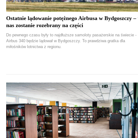
Ostatnie lądowanie potężnego Airbusa w Bydgoszczy –
nas zostanie rozebrany na części
Do pewnego czasu były to najdłuższe samoloty pasażerskie na świecie -
Airbus 340 będzie lądował w Bydgoszczy. To prawdziwa gratka dla
miłośników lotnictwa z regionu.