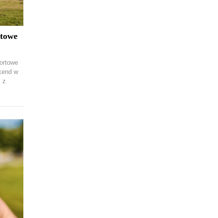
rtowe
ortowe
ekend w
 z