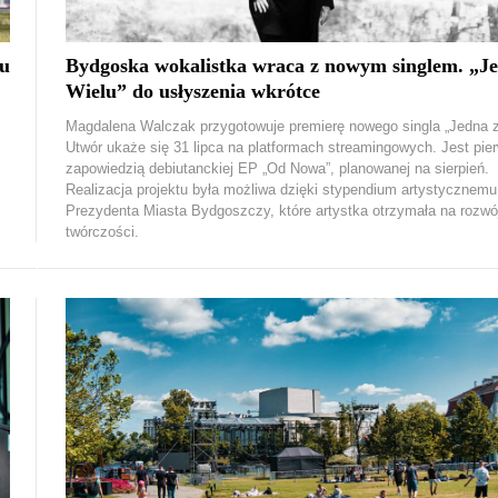
 u
Bydgoska wokalistka wraca z nowym singlem. „Je
Wielu” do usłyszenia wkrótce
Magdalena Walczak przygotowuje premierę nowego singla „Jedna z
Utwór ukaże się 31 lipca na platformach streamingowych. Jest pie
zapowiedzią debiutanckiej EP „Od Nowa”, planowanej na sierpień.
Realizacja projektu była możliwa dzięki stypendium artystycznemu
Prezydenta Miasta Bydgoszczy, które artystka otrzymała na rozwó
twórczości.