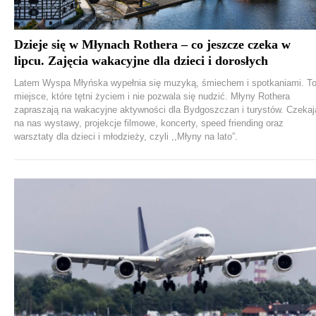
Dzieje się w Młynach Rothera – co jeszcze czeka w
lipcu. Zajęcia wakacyjne dla dzieci i dorosłych
Latem Wyspa Młyńska wypełnia się muzyką, śmiechem i spotkaniami. T
miejsce, które tętni życiem i nie pozwala się nudzić. Młyny Rothera
zapraszają na wakacyjne aktywności dla Bydgoszczan i turystów. Czekaj
na nas wystawy, projekcje filmowe, koncerty, speed friending oraz
warsztaty dla dzieci i młodzieży, czyli ,,Młyny na lato”.