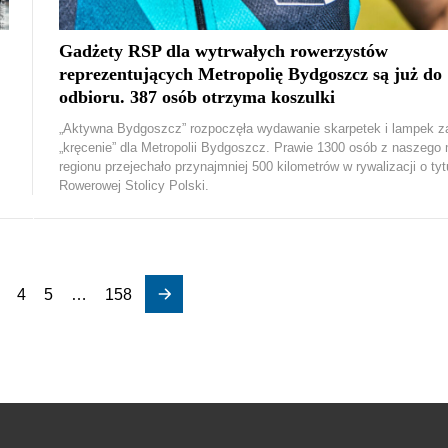
Gadżety RSP dla wytrwałych rowerzystów
reprezentujących Metropolię Bydgoszcz są już do
odbioru. 387 osób otrzyma koszulki
„Aktywna Bydgoszcz” rozpoczęła wydawanie skarpetek i lampek z
„kręcenie” dla Metropolii Bydgoszcz. Prawie 1300 osób z naszego 
regionu przejechało przynajmniej 500 kilometrów w rywalizacji o tyt
Rowerowej Stolicy Polski.
4
5
…
158