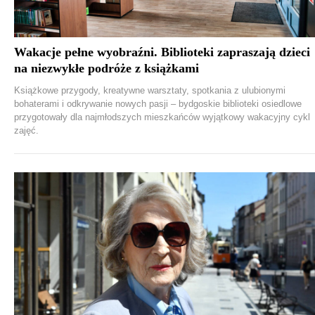
Wakacje pełne wyobraźni. Biblioteki zapraszają dzieci
na niezwykłe podróże z książkami
Książkowe przygody, kreatywne warsztaty, spotkania z ulubionymi
bohaterami i odkrywanie nowych pasji – bydgoskie biblioteki osiedlowe
przygotowały dla najmłodszych mieszkańców wyjątkowy wakacyjny cykl
zajęć.