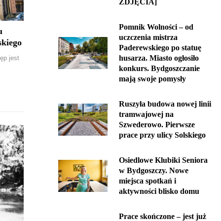
ZDJĘCIA]
Pomnik Wolności – od
u
uczczenia mistrza
skiego
Paderewskiego po statuę
husarza. Miasto ogłosiło
ęp jest
konkurs. Bydgoszczanie
mają swoje pomysły
Ruszyła budowa nowej linii
tramwajowej na
Szwederowo. Pierwsze
prace przy ulicy Solskiego
Osiedlowe Klubiki Seniora
w Bydgoszczy. Nowe
miejsca spotkań i
aktywności blisko domu
Prace skończone – jest już