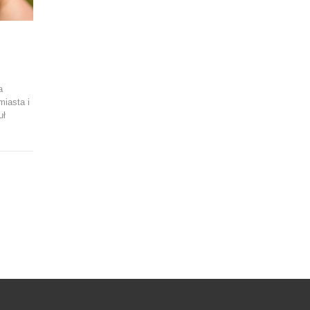
a
miasta i
uł