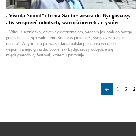
„Vistula Sound”: Irena Santor wraca do Bydgoszczy,
aby wesprzeć młodych, wartościowych artystów
– Witaj, Łuczniczko, obietnicy dotrzymałam, wracam jak ptak do swego
gniazda – tak śpiewała Irena Santor w piosence „Bydgoszcz jedyne
miasto”. W tym roku pierwsza dama polskiej piosenki wróci do
wspomnianego gniazda, bowiem w Bydgoszczy odbędzie się
międzynarodowy festiwal, któremu patronuje.
1
2
3