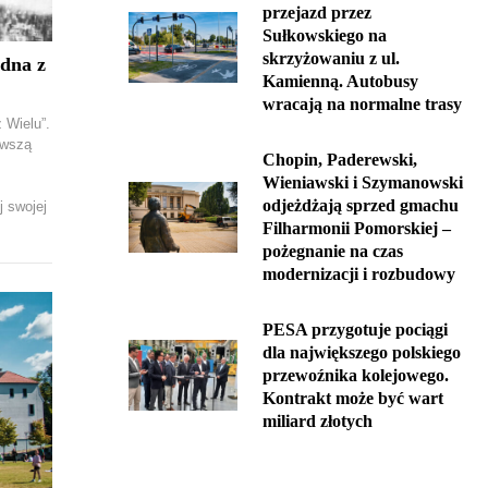
przejazd przez
Sułkowskiego na
skrzyżowaniu z ul.
dna z
Kamienną. Autobusy
wracają na normalne trasy
 Wielu”.
rwszą
Chopin, Paderewski,
Wieniawski i Szymanowski
odjeżdżają sprzed gmachu
j swojej
Filharmonii Pomorskiej –
pożegnanie na czas
modernizacji i rozbudowy
PESA przygotuje pociągi
dla największego polskiego
przewoźnika kolejowego.
Kontrakt może być wart
miliard złotych