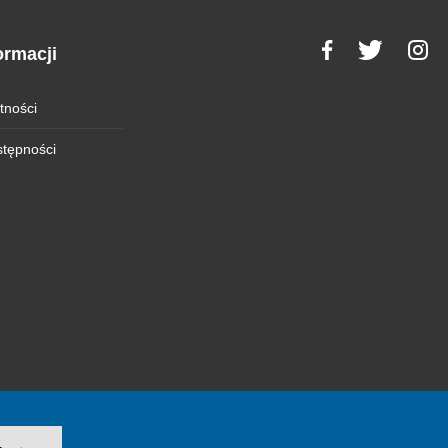
ormacji
tności
stępności