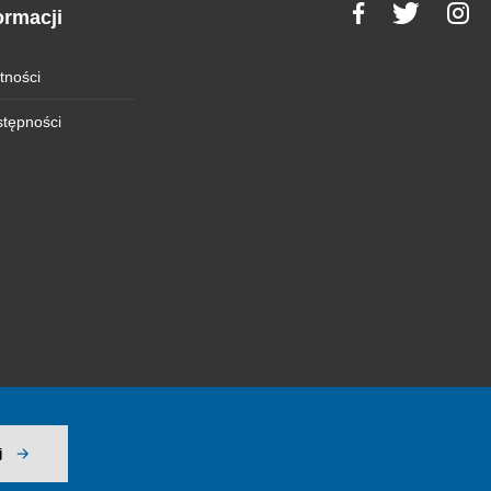
ormacji
tności
stępności
j