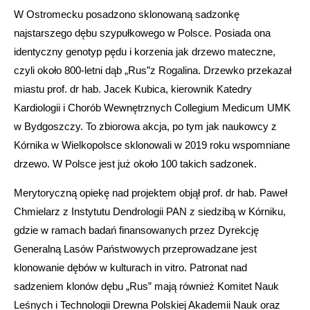
W Ostromecku posadzono sklonowaną sadzonkę
najstarszego dębu szypułkowego w Polsce. Posiada ona
identyczny genotyp pędu i korzenia jak drzewo mateczne,
czyli około 800-letni dąb „Rus”z Rogalina. Drzewko przekazał
miastu prof. dr hab. Jacek Kubica, kierownik Katedry
Kardiologii i Chorób Wewnętrznych Collegium Medicum UMK
w Bydgoszczy. To zbiorowa akcja, po tym jak naukowcy z
Kórnika w Wielkopolsce sklonowali w 2019 roku wspomniane
drzewo. W Polsce jest już około 100 takich sadzonek.
Merytoryczną opiekę nad projektem objął prof. dr hab. Paweł
Chmielarz z Instytutu Dendrologii PAN z siedzibą w Kórniku,
gdzie w ramach badań finansowanych przez Dyrekcję
Generalną Lasów Państwowych przeprowadzane jest
klonowanie dębów w kulturach in vitro. Patronat nad
sadzeniem klonów dębu „Rus” mają również Komitet Nauk
Leśnych i Technologii Drewna Polskiej Akademii Nauk oraz