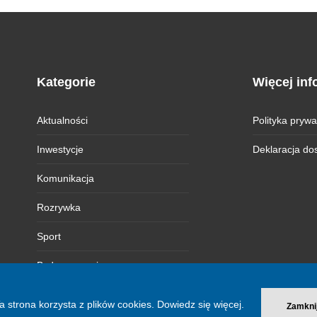
Kategorie
Więcej inf
Aktualności
Polityka prywa
Inwestycje
Deklaracja do
Komunikacja
Rozrywka
Sport
Bydgoszczanie
Magazyn BI
a strona korzysta z plików cookies.
Dowiedz się więcej.
Zamkni