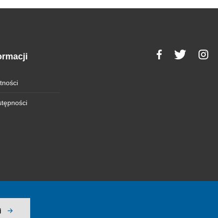
ormacji
tności
stępności
j