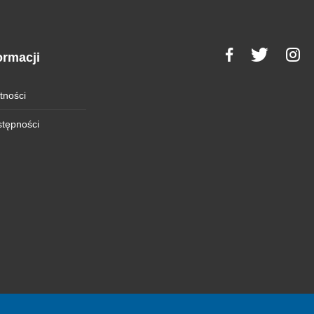
ormacji
tności
stępności