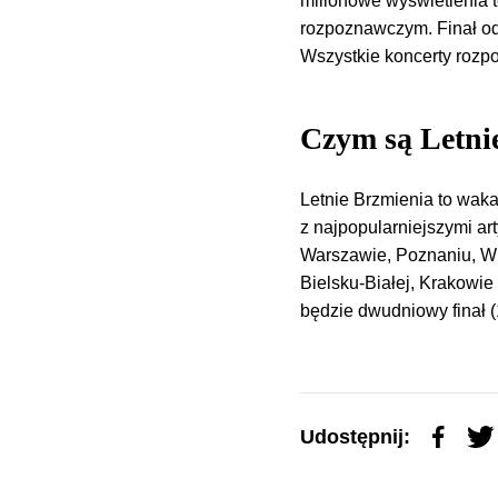
milionowe wyświetlenia 
rozpoznawczym. Finał od
Wszystkie koncerty rozpo
Czym są Letni
Letnie Brzmienia to wak
z najpopularniejszymi ar
Warszawie, Poznaniu, Wr
Bielsku-Białej, Krakowi
będzie dwudniowy finał (
Udostępnij: