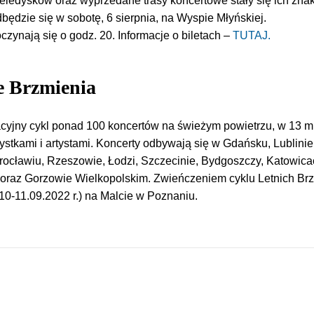
teledysków oraz wyprzedane trasy koncertowe stały się ich zna
będzie się
w sobotę, 6 sierpnia, na Wyspie Młyńskiej.
czynają się o godz. 20. Informacje o biletach –
TUTAJ.
e Brzmienia
acyjny cykl ponad 100 koncertów na świeżym powietrzu, w 13 m
tystkami i artystami. Koncerty odbywają się w Gdańsku, Lublinie
ocławiu, Rzeszowie, Łodzi, Szczecinie, Bydgoszczy, Katowica
e oraz Gorzowie Wielkopolskim. Zwieńczeniem cyklu Letnich Br
10-11.09.2022 r.) na Malcie w Poznaniu.