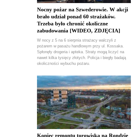
Nocny pożar na Szwederowie. W akcji
brało udział ponad 60 strażaków.
Trzeba było chronić okoliczne
zabudowania [WIDEO, ZDJĘCIA]
W nocy z 5 na 6 sierpnia strażacy walczyli z
pożarem w pasażu handlowym przy ul. Kossaka.
Spłonęły drogeria i apteka. Straty mogą liczyć na
nawet kilka tysięcy złotych. Policja i biegły badają
okoliczności wybuchu pożaru.
Koniec remontu torowiska na Rondzie