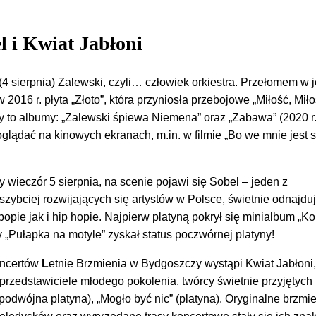
l i Kwiat Jabłoni
 sierpnia) Zalewski, czyli… człowiek orkiestra. Przełomem w 
2016 r. płyta „Złoto”, która przyniosła przebojowe „Miłość, Miło
y to albumy: „Zalewski śpiewa Niemena” oraz „Zabawa” (2020 r.
lądać na kinowych ekranach, m.in. w filmie „Bo we mnie jest s
y wieczór 5 sierpnia, na scenie pojawi się Sobel – jeden z
szybciej rozwijających się artystów w Polsce, świetnie odnajdu
ie jak i hip hopie. Najpierw platyną pokrył się minialbum „Kon
y „Pułapka na motyle” zyskał status poczwórnej platyny!
oncertów
L
etnie Brzmienia w Bydgoszczy wystąpi Kwiat Jabłoni,
 przedstawiciele młodego pokolenia, twórcy świetnie przyjętych
odwójna platyna), „Mogło być nic” (platyna). Oryginalne brzmie