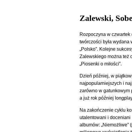
Zalewski, Sobe
Rozpoczyna w czwartek (4
twórczości była wydana w 
„Polsko”. Kolejne sukces
Zalewskiego można też og
„Piosenki o miłości”.
Dzień później, w piątkow
najpopularniejszych i naj
zarówno w gatunkowym pop
a już rok później longpla
Na zakończenie cyklu k
utalentowani i doceniani
albumów: „Niemożliwe” (p