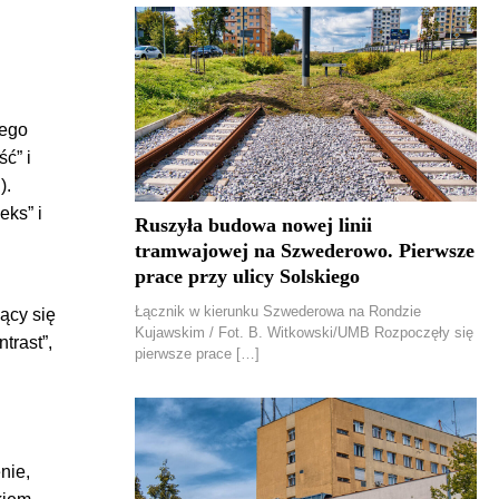
jego
ść” i
).
eks” i
Ruszyła budowa nowej linii
tramwajowej na Szwederowo. Pierwsze
prace przy ulicy Solskiego
Łącznik w kierunku Szwederowa na Rondzie
jący się
Kujawskim / Fot. B. Witkowski/UMB Rozpoczęły się
trast”,
pierwsze prace […]
nie,