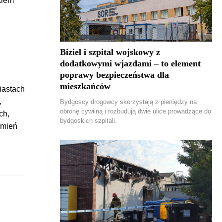
kiem
Biziel i szpital wojskowy z
dodatkowymi wjazdami – to element
poprawy bezpieczeństwa dla
mieszkańców
iastach
,
Bydgoscy drogowcy skorzystają z pieniędzy na
obronę cywilną i rozbudują dwie ulice prowadzące do
ch,
bydgoskich szpitali.
zmień