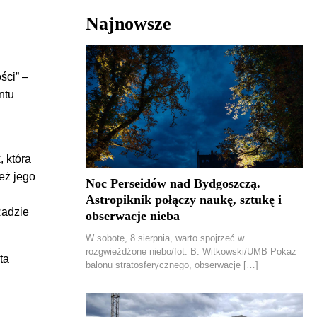
Najnowsze
ści” –
ntu
 która
eż jego
Noc Perseidów nad Bydgoszczą.
Astropiknik połączy naukę, sztukę i
Radzie
obserwacje nieba
W sobotę, 8 sierpnia, warto spojrzeć w
rozgwieżdżone niebo/fot. B. Witkowski/UMB Pokaz
ta
balonu stratosferycznego, obserwacje […]