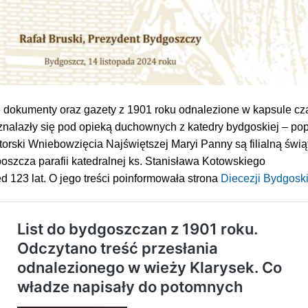
łe dokumenty oraz gazety z 1901 roku odnalezione w kapsule c
znalazły się pod opieką duchownych z katedry bydgoskiej – po
ektorski Wniebowzięcia Najświętszej Maryi Panny są filialną świą
boszcza parafii katedralnej ks. Stanisława Kotowskiego
ed 123 lat. O jego treści poinformowała strona
Diecezji Bydgosk