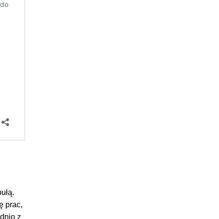
ułą.
ę prac,
dnio z