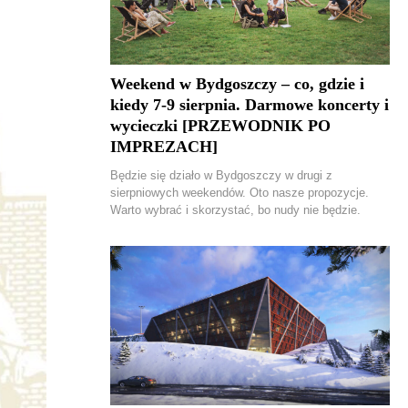
Weekend w Bydgoszczy – co, gdzie i
kiedy 7-9 sierpnia. Darmowe koncerty i
wycieczki [PRZEWODNIK PO
IMPREZACH]
Będzie się działo w Bydgoszczy w drugi z
sierpniowych weekendów. Oto nasze propozycje.
Warto wybrać i skorzystać, bo nudy nie będzie.