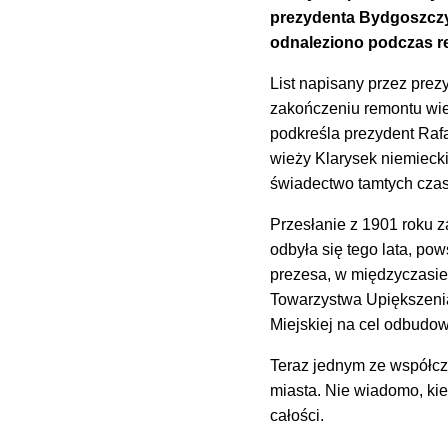
prezydenta Bydgoszczy R
odnaleziono podczas re
List napisany przez prez
zakończeniu remontu wież
podkreśla prezydent Rafa
wieży Klarysek niemiec
świadectwo tamtych cza
Przesłanie z 1901 roku z
odbyła się tego lata, po
prezesa, w międzyczasie
Towarzystwa Upiększeni
Miejskiej na cel odbudow
Teraz jednym ze współcze
miasta. Nie wiadomo, kie
całości.