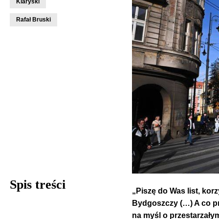
Klaryski
Rafał Bruski
Spis treści
„Piszę do Was list, kor
Bydgoszczy (…) A co pr
na myśl o przestarzały