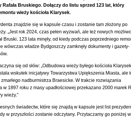
afała Bruskiego. Dołączy do listu sprzed 123 lat, który
montu wieży kościoła Klarysek.
ydenta znajdzie się w kapsule czasu i zostanie tam złożony po
y. „Jest rok 2024, czas pełen wyzwań, ale też nowych możliwo
ł Bruski. 123 lata minęły, od kiedy podczas poprzedniego remo
kie wówczas władze Bydgoszczy zamknęły dokumenty i gazety-
sów.
aczyna się od słów: „Odbudowa wieży byłego kościoła Klarysek,
wstała wskutek inicjatywy Towarzystwa Upiększenia Miasta, ale t
 zmarłego nadburmistrza Braesicke. W trakcie rozwiązania
a w 1897 roku z masy upadłościowej przekazano 2000 marek 
y wieży.”
snych świadectw, które się znajdą w kapsule jest list prezyden
dy w przyszłości zostanie odczytany. Przytaczamy go poniżej w