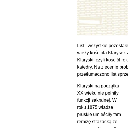
List i wszystkie pozosta
wieży kościoła Klarysek 
Klaryski, czyli kościół r
katedry. Na zlecenie pro
przetłumaczono list sprz
Klaryski na początku
XX wieku nie pełniły
funkcji sakralnej. W
roku 1875 władze
pruskie umieściły tam
remizę strażacką ze