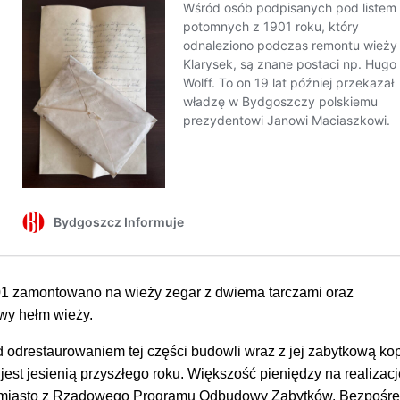
1 zamontowano na wieży zegar z dwiema tarczami oraz
wy hełm wieży.
 odrestaurowaniem tej części budowli wraz z jej zabytkową kop
st jesienią przyszłego roku. Większość pieniędzy na realizacj
ło miasto z Rządowego Programu Odbudowy Zabytków. Bezpośre