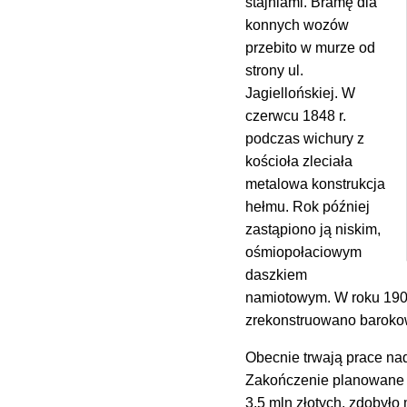
stajniami. Bramę dla
konnych wozów
przebito w murze od
strony ul.
Jagiellońskiej. W
czerwcu 1848 r.
podczas wichury z
kościoła zleciała
metalowa konstrukcja
hełmu. Rok później
zastąpiono ją niskim,
ośmiopołaciowym
daszkiem
namiotowym. W roku 190
zrekonstruowano baroko
Obecnie trwają prace nad
Zakończenie planowane je
3,5 mln złotych, zdoby