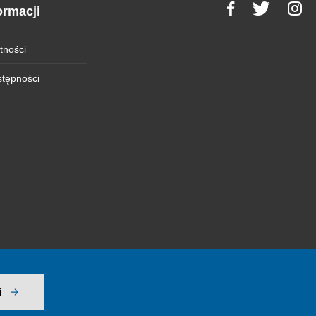
ormacji
tności
stępności
j