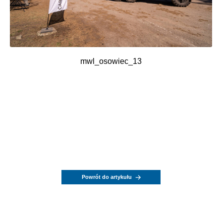
mwl_osowiec_13
Powrót do artykułu