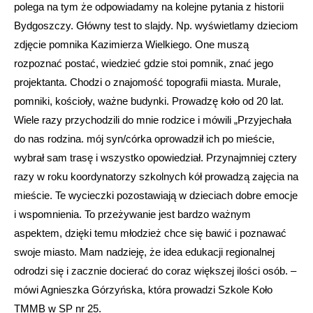
polega na tym że odpowiadamy na kolejne pytania z historii
Bydgoszczy. Główny test to slajdy. Np. wyświetlamy dzieciom
zdjęcie pomnika Kazimierza Wielkiego. One muszą
rozpoznać postać, wiedzieć gdzie stoi pomnik, znać jego
projektanta. Chodzi o znajomość topografii miasta. Murale,
pomniki, kościoły, ważne budynki. Prowadzę koło od 20 lat.
Wiele razy przychodzili do mnie rodzice i mówili „Przyjechała
do nas rodzina. mój syn/córka oprowadził ich po mieście,
wybrał sam trasę i wszystko opowiedział. Przynajmniej cztery
razy w roku koordynatorzy szkolnych kół prowadzą zajęcia na
mieście. Te wycieczki pozostawiają w dzieciach dobre emocje
i wspomnienia. To przeżywanie jest bardzo ważnym
aspektem, dzięki temu młodzież chce się bawić i poznawać
swoje miasto. Mam nadzieję, że idea edukacji regionalnej
odrodzi się i zacznie docierać do coraz większej ilości osób. –
mówi Agnieszka Górzyńska, która prowadzi Szkole Koło
TMMB w SP nr 25.