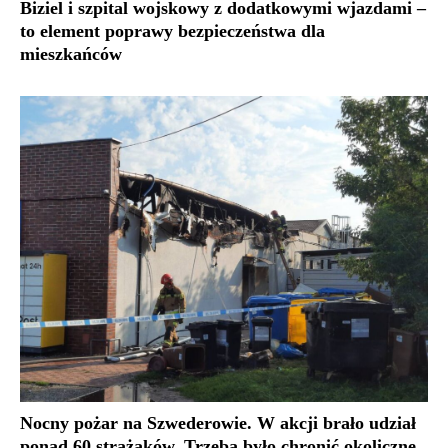
Biziel i szpital wojskowy z dodatkowymi wjazdami –
to element poprawy bezpieczeństwa dla
mieszkańców
Nocny pożar na Szwederowie. W akcji brało udział
ponad 60 strażaków. Trzeba było chronić okoliczne