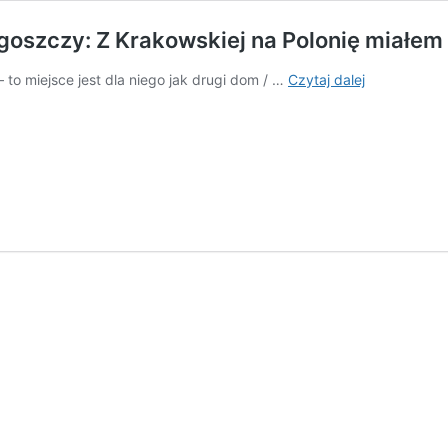
goszczy: Z Krakowskiej na Polonię miałem 
Nestor
– to miejsce jest dla niego jak drugi dom / …
Czytaj dalej
żużlowych
fotografów
jest
z
Bydgoszczy
Z
Krakowskiej
na
Polonię
miałem
blisko,
po
drodze
ze
szkoły