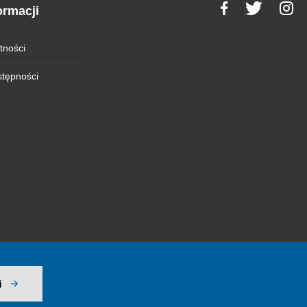
ormacji
tności
stępności
j