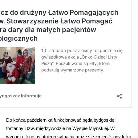
Do końca października funkcjonować będą bydgoskie
fontanny i tzw. międzywodzie na Wyspie Młyńskiej. W
wypadku tego ostatniego sytuacja może się zmienić, gdy kilka