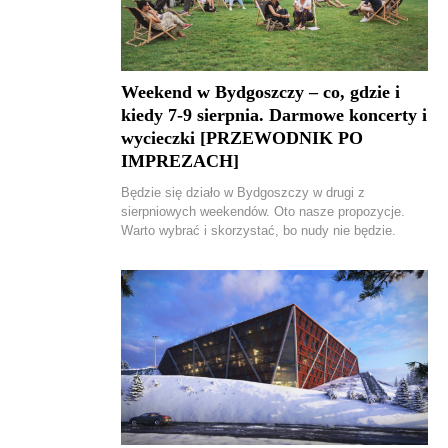
Weekend w Bydgoszczy – co, gdzie i
kiedy 7-9 sierpnia. Darmowe koncerty i
wycieczki [PRZEWODNIK PO
IMPREZACH]
Będzie się działo w Bydgoszczy w drugi z
sierpniowych weekendów. Oto nasze propozycje.
Warto wybrać i skorzystać, bo nudy nie będzie.