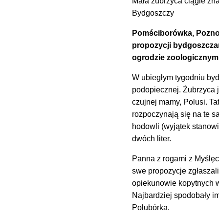
Mała żubrzyca ciągle zna
Bydgoszczy
Pomściborówka, Poznom
propozycji bydgoszczani
ogrodzie zoologicznym
W ubiegłym tygodniu byd
podopiecznej. Żubrzyca j
czujnej mamy, Polusi. T
rozpoczynają się na te sa
hodowli (wyjątek stanowi
dwóch liter.
Panna z rogami z Myślęc
swe propozycje zgłaszali
opiekunowie kopytnych w
Najbardziej spodobały i
Polubórka.