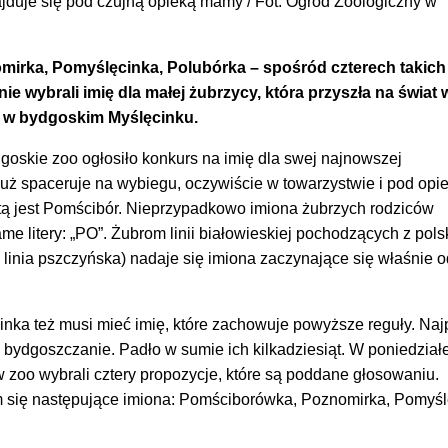
jduje się pod czujną opieką mamy / Fot. Ogród Zoologiczny w
irka, Pomyślęcinka, Polubórka – spośród czterech takich
e wybrali imię dla małej żubrzycy, która przyszła na świat 
 w bydgoskim Myślęcinku.
goskie zoo ogłosiło konkurs na imię dla swej najnowszej
uż spaceruje na wybiegu, oczywiście w towarzystwie i pod opi
atą jest Pomścibór. Nieprzypadkowo imiona żubrzych rodziców
me litery: „PO”. Żubrom linii białowieskiej pochodzących z pols
 linia pszczyńska) nadaje się imiona zaczynające się właśnie o
inka też musi mieć imię, które zachowuje powyższe reguły. Naj
 bydgoszczanie. Padło w sumie ich kilkadziesiąt. W poniedział
 zoo wybrali cztery propozycje, które są poddane głosowaniu.
m się następujące imiona: Pomściborówka, Poznomirka, Pomyśl