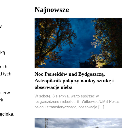
Najnowsze
w
eką
kich
Noc Perseidów nad Bydgoszczą.
d tych
Astropiknik połączy naukę, sztukę i
obserwacje nieba
pierw
W sobotę, 8 sierpnia, warto spojrzeć w
ek
rozgwieżdżone niebo/fot. B. Witkowski/UMB Pokaz
balonu stratosferycznego, obserwacje […]
ęcinka,