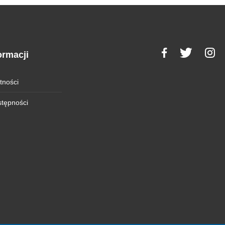
ormacji
tności
stępności