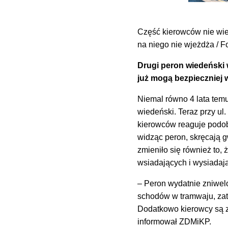
Część kierowców nie wie
na niego nie wjeżdża / F
Drugi peron wiedeński 
już mogą bezpieczniej 
Niemal równo 4 lata tem
wiedeński. Teraz przy ul
kierowców reaguje podobn
widząc peron, skręcają g
zmieniło się również to
wsiadających i wysiadaj
– Peron wydatnie zniwel
schodów w tramwaju, zate
Dodatkowo kierowcy są z
informował ZDMiKP.