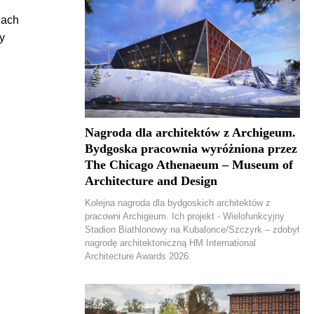
jach
y
Nagroda dla architektów z Archigeum.
Bydgoska pracownia wyróżniona przez
The Chicago Athenaeum – Museum of
Architecture and Design
Kolejna nagroda dla bydgoskich architektów z
pracowni Archigeum. Ich projekt - Wielofunkcyjny
Stadion Biathlonowy na Kubalonce/Szczyrk – zdobył
nagrodę architektoniczną HM International
Architecture Awards 2026.