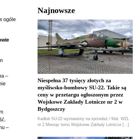
Najnowsze
w ogóle
owie
on
ha –
Niespełna 37 tysięcy złotych za
nie
myśliwsko-bombowy SU-22. Takie są
ceny w przetargu ogłoszonym przez
Wojskowe Zakłady Lotnicze nr 2 w
Bydgoszczy
em
Kadłub SU-22 wystawiony na sprzedaż / Mat. WZL
ść.
nr 2 Miesiąc temu Wojskowe Zakłady Lotnicze […]
nu –