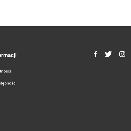
ormacji
tności
stępności