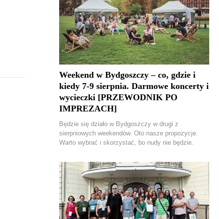
Weekend w Bydgoszczy – co, gdzie i
kiedy 7-9 sierpnia. Darmowe koncerty i
wycieczki [PRZEWODNIK PO
IMPREZACH]
Będzie się działo w Bydgoszczy w drugi z
sierpniowych weekendów. Oto nasze propozycje.
Warto wybrać i skorzystać, bo nudy nie będzie.