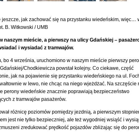
 jeszcze, jak zachować się na przystanku wiedeńskim, więc… 
ot. B. Witkowski / UMB
w naszym mieście, a pierwszy na ulicy Gdańskiej – pasażer
wsiadać i wysiadać z tramwajów.
u, bo 4 września, uruchomiono w naszym mieście pierwszy per
. Gdańskiej/Chodkiewicza powstał kolejny. Co ciekawe, część
ie, jak na pojawienie się przystanku wiedeńskiego na ul. Foc
wałtownie w lewo, nie chcąc na niego wjeżdżać. Na szczęście 
, że perony wiedeńskie znacznie poprawiają bezpieczeństwo
ących z tramwajów pasażerów.
ował różnicę poziomów pomiędzy jezdnią, a pierwszym stopni
m jest nie tylko bezpieczniej, ale też wygodniej wsiąść i wysią
muszeni zredukować prędkość pojazdów zbliżając się do pero