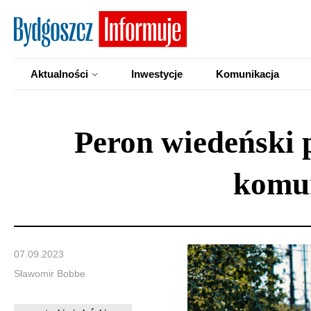
Aktualności
Inwestycje
Komunikacja
Peron wiedeński 
komun
07.09.2023
Sławomir Bobbe