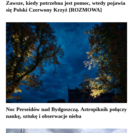
Zawsze, kiedy potrzebna jest pomoc, wtedy pojawia
się Polski Czerwony Krzyż [ROZMOWA]
Noc Perseidów nad Bydgoszczą. Astropiknik połączy
naukę, sztukę i obserwacje nieba