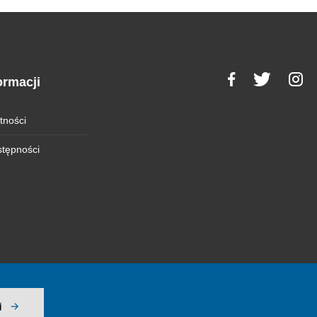
ormacji
tności
stępności
j