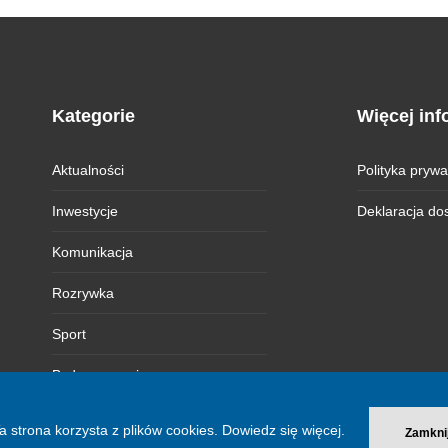
Kategorie
Więcej inf
Aktualności
Polityka prywa
Inwestycje
Deklaracja do
Komunikacja
Rozrywka
Sport
Bydgoszczanie
Magazyn BI
a strona korzysta z plików cookies.
Dowiedz się więcej.
Zamkni