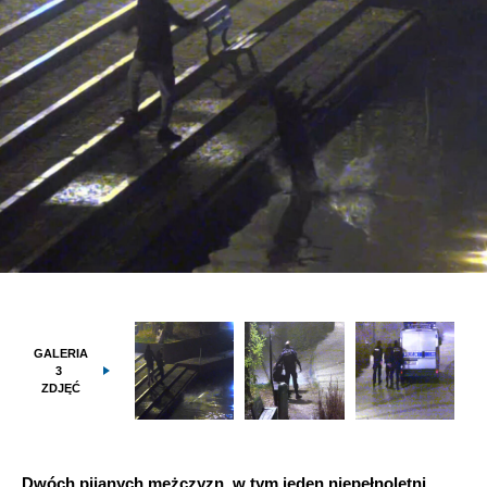
GALERIA
3
ZDJĘĆ
Dwóch pijanych mężczyzn, w tym jeden niepełnoletni,