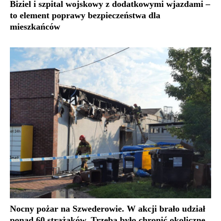
Biziel i szpital wojskowy z dodatkowymi wjazdami –
to element poprawy bezpieczeństwa dla
mieszkańców
Nocny pożar na Szwederowie. W akcji brało udział
ponad 60 strażaków. Trzeba było chronić okoliczne