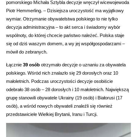
pomorskiego Michała Sztybla decyzje wręczył wicewojewoda
Piotr Hemmerling. – Dzisiejsza uroczystość ma wyjątkowy
wymiar. Otrzymanie obywatelstwa polskiego to nie tylko
decyzja administracyjna – to akt serca i świadomy wybór
wspólnoty, do której chcecie państwo należeć. Polska staje
się od dziś waszym domem, a wy jej współgospodarzami –
mówił do zebranych.
Łącznie
39 osób
otrzymało decyzje o uznaniu za obywatela
polskiego. Wśród nich znalazło się 29 dorosłych oraz 10
małoletnich. Podczas uroczystości decyzje osobiście
odebrało 38 osób – 28 dorosłych i 10 małoletnich. Największą
grupę stanowili obywatele Ukrainy (19 osób) i Białorusi (17
osób), a wśród nowych obywateli znaleźli się również
przedstawiciele Wielkiej Brytanii, Iranu i Turcji.