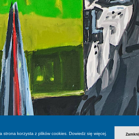
W pracowni prof. Aleksandry Simińskiej / Fot. B. Witkowski / UM
a strona korzysta z plików cookies.
Dowiedz się więcej.
Zamkni