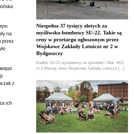
łońska
Niespełna 37 tysięcy złotych za
órym
myśliwsko-bombowy SU-22. Takie są
sły na
ceny w przetargu ogłoszonym przez
h przez
Wojskowe Zakłady Lotnicze nr 2 w
yło
Bydgoszczy
Kadłub SU-22 wystawiony na sprzedaż / Mat. WZL
 aequo
nr 2 Miesiąc temu Wojskowe Zakłady Lotnicze […]
ji
mczak z
za ich