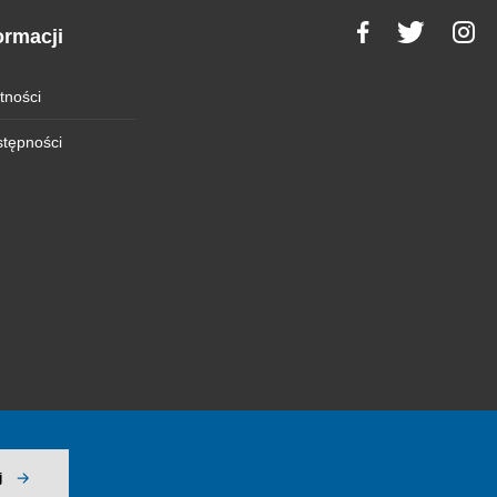
ormacji
tności
stępności
j