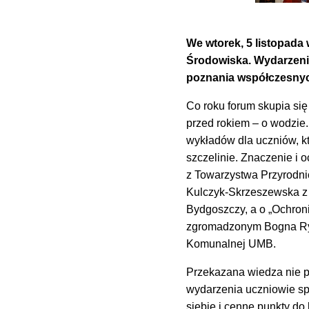
We wtorek, 5 listopada
Środowiska. Wydarzenie
poznania współczesnych
Co roku forum skupia się
przed rokiem – o wodzie.
wykładów dla uczniów, kt
szczelinie. Znaczenie i 
z Towarzystwa Przyrodni
Kulczyk-Skrzeszewska z 
Bydgoszczy, a o „Ochron
zgromadzonym Bogna Ryba
Komunalnej UMB.
Przekazana wiedza nie p
wydarzenia uczniowie sp
siebie i cenne punkty do 