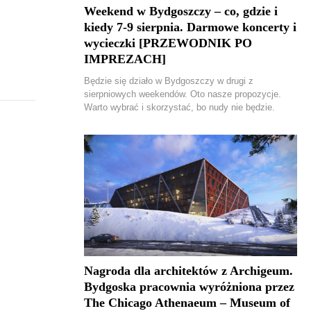
Weekend w Bydgoszczy – co, gdzie i
kiedy 7-9 sierpnia. Darmowe koncerty i
wycieczki [PRZEWODNIK PO
IMPREZACH]
Będzie się działo w Bydgoszczy w drugi z
sierpniowych weekendów. Oto nasze propozycje.
Warto wybrać i skorzystać, bo nudy nie będzie.
Nagroda dla architektów z Archigeum.
Bydgoska pracownia wyróżniona przez
The Chicago Athenaeum – Museum of