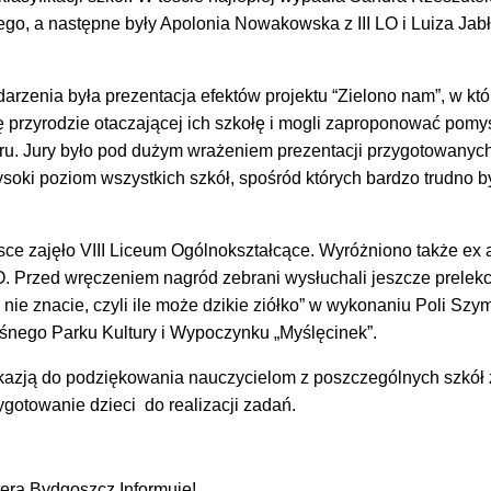
go, a następne były Apolonia Nowakowska z III LO i Luiza Jab
rzenia była prezentacja efektów projektu “Zielono nam”, w kt
ię przyrodzie otaczającej ich szkołę i mogli zaproponować pomy
aru. Jury było pod dużym wrażeniem prezentacji przygotowanyc
soki poziom wszystkich szkół, spośród których bardzo trudno b
ce zajęło VIII Liceum Ogólnokształcące. Wyróżniono także ex
I LO. Przed wręczeniem nagród zebrani wysłuchali jeszcze prelekc
nie znacie, czyli ile może dzikie ziółko” w wykonaniu Poli Szy
nego Parku Kultury i Wypoczynku „Myślęcinek”.
kazją do podziękowania nauczycielom z poszczególnych szkół 
gotowanie dzieci do realizacji zadań.
tera Bydgoszcz Informuje!