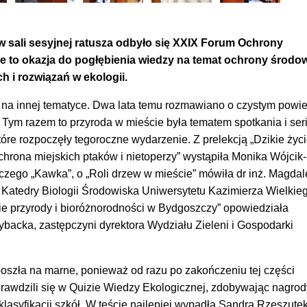
 w sali sesyjnej ratusza odbyło się XXIX Forum Ochrony
 to okazja do pogłębienia wiedzy na temat ochrony środow
 i rozwiązań w ekologii.
 na innej tematyce. Dwa lata temu rozmawiano o czystym powie
 Tym razem to przyroda w mieście była tematem spotkania i seri
óre rozpoczęły tegoroczne wydarzenie. Z prelekcją „Dzikie życ
ochrona miejskich ptaków i nietoperzy” wystąpiła Monika Wójcik
czego „Kawka”, o „Roli drzew w mieście” mówiła dr inż. Magda
Katedry Biologii Środowiska Uniwersytetu Kazimierza Wielkie
ie przyrody i bioróżnorodności w Bydgoszczy” opowiedziała
cka, zastępczyni dyrektora Wydziału Zieleni i Gospodarki
oszła na marne, ponieważ od razu po zakończeniu tej części
rawdzili się w Quizie Wiedzy Ekologicznej, zdobywając nagrod
klasyfikacji szkół. W teście najlepiej wypadła Sandra Rzeszutek 