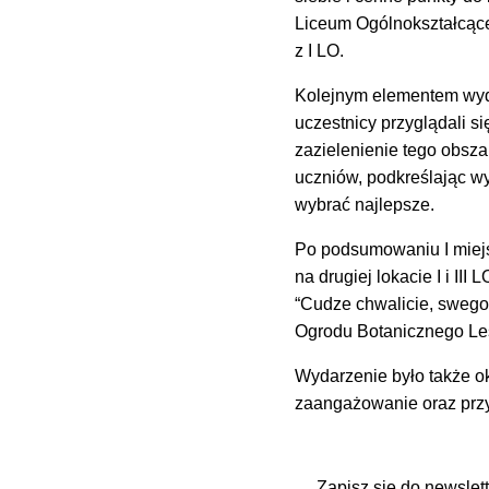
Liceum Ogólnokształcące
z I LO.
Kolejnym elementem wyda
uczestnicy przyglądali s
zazielenienie tego obsz
uczniów, podkreślając wy
wybrać najlepsze.
Po podsumowaniu I miejs
na drugiej lokacie I i II
“Cudze chwalicie, swego 
Ogrodu Botanicznego Leś
Wydarzenie było także o
zaangażowanie oraz przy
Zapisz się do newslet