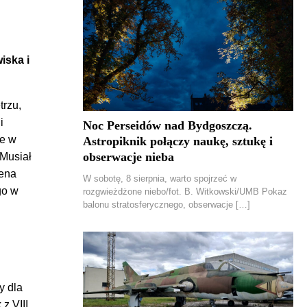
iska i
trzu,
i
Noc Perseidów nad Bydgoszczą.
ie w
Astropiknik połączy naukę, sztukę i
obserwacje nieba
-Musiał
lena
W sobotę, 8 sierpnia, warto spojrzeć w
go w
rozgwieżdżone niebo/fot. B. Witkowski/UMB Pokaz
balonu stratosferycznego, obserwacje […]
y dla
z VIII