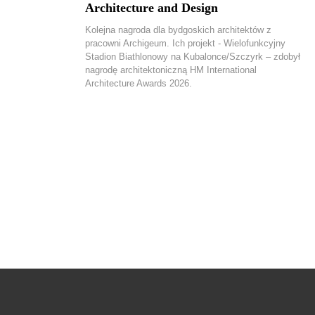
Architecture and Design
Kolejna nagroda dla bydgoskich architektów z
pracowni Archigeum. Ich projekt - Wielofunkcyjny
Stadion Biathlonowy na Kubalonce/Szczyrk – zdobył
nagrodę architektoniczną HM International
Architecture Awards 2026.