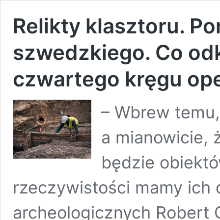
Relikty klasztoru. P
szwedzkiego. Co od
czwartego kręgu op
– Wbrew temu, 
a mianowicie, 
będzie obiektó
rzeczywistości mamy ich 
archeologicznych Robert 