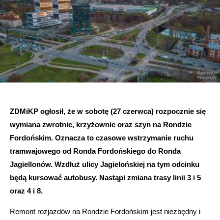
ZDMiKP ogłosił, że w sobotę (27 czerwca) rozpocznie się
wymiana zwrotnic, krzyżownic oraz szyn na Rondzie
Fordońskim. Oznacza to czasowe wstrzymanie ruchu
tramwajowego od Ronda Fordońskiego do Ronda
Jagiellonów. Wzdłuż ulicy Jagielońskiej na tym odcinku
będą kursować autobusy. Nastąpi zmiana trasy linii 3 i 5
oraz 4 i 8.
Remont rozjazdów na Rondzie Fordońskim jest niezbędny i