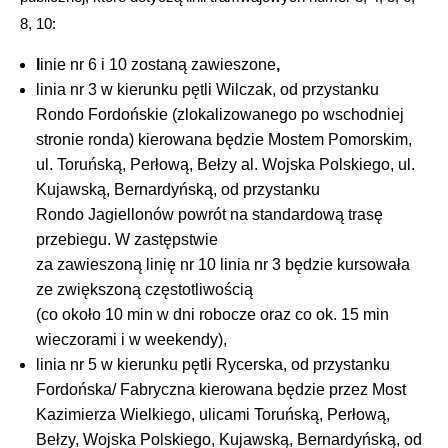
8, 10:
l
inie nr 6 i 10 zostaną zawieszone
,
linia nr 3 w kierunku pętli Wilczak, od przystanku
Rondo Fordońskie (zlokalizowanego po wschodniej
stronie ronda) kierowana będzie Mostem Pomorskim,
ul. Toruńską, Perłową, Bełzy al. Wojska Polskiego, ul.
Kujawską, Bernardyńską, od przystanku
Rondo Jagiellonów powrót na standardową trasę
przebiegu. W zastępstwie
za zawieszoną linię nr 10 linia nr 3 będzie kursowała
ze zwiększoną częstotliwością
(co około 10 min w dni robocze oraz co ok. 15 min
wieczorami i w weekendy),
linia nr 5 w kierunku pętli Rycerska, od przystanku
Fordońska/ Fabryczna kierowana będzie przez Most
Kazimierza Wielkiego, ulicami Toruńską, Perłową,
Bełzy, Wojska Polskiego, Kujawską, Bernardyńską, od