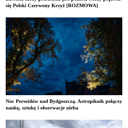
się Polski Czerwony Krzyż [ROZMOWA]
Noc Perseidów nad Bydgoszczą. Astropiknik połączy
naukę, sztukę i obserwacje nieba