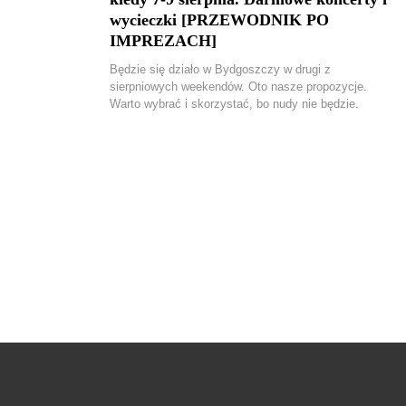
wycieczki [PRZEWODNIK PO
IMPREZACH]
Będzie się działo w Bydgoszczy w drugi z
sierpniowych weekendów. Oto nasze propozycje.
Warto wybrać i skorzystać, bo nudy nie będzie.