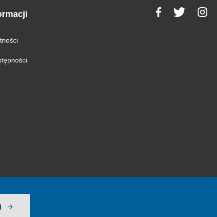
ormacji
tności
stępności
j