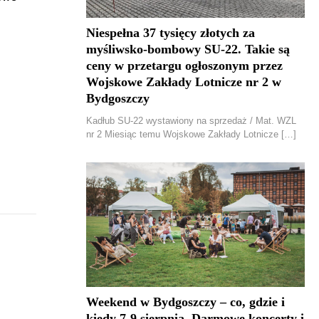
Niespełna 37 tysięcy złotych za
myśliwsko-bombowy SU-22. Takie są
ceny w przetargu ogłoszonym przez
Wojskowe Zakłady Lotnicze nr 2 w
Bydgoszczy
Kadłub SU-22 wystawiony na sprzedaż / Mat. WZL
nr 2 Miesiąc temu Wojskowe Zakłady Lotnicze […]
Weekend w Bydgoszczy – co, gdzie i
kiedy 7-9 sierpnia. Darmowe koncerty i