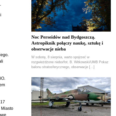
ę.
i
Noc Perseidów nad Bydgoszczą.
Astropiknik połączy naukę, sztukę i
obserwacje nieba
iego.
W sobotę, 8 sierpnia, warto spojrzeć w
li
rozgwieżdżone niebo/fot. B. Witkowski/UMB Pokaz
balonu stratosferycznego, obserwacje […]
BO.
nem
817
 Miasto
łowe