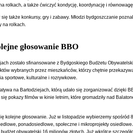
na rolkach, a także ćwiczyć kondycję, koordynację i równowag
się także konkursy, gry i zabawy. Młodzi bydgoszczanie poznal
 na rolkach.
olejne głosowanie BBO
jach zostało sfinansowane z Bydgoskiego Budżetu Obywatelsk
jektów wybranych przez mieszkańców, którzy chętnie przekazywa
a sportowe, kulturalne i rozrywkowe.
cjatywa na Bartodziejach, którą udało się zorganizować dzięki B
 się pokazy filmów w kinie letnim, które gromadziły nad Balato
się kolejne głosowanie. Już w listopadzie wybierzemy spośród 
iedlowe, ponadosiedlowe, społeczne i mikroprojekty osiedlowe.
budżet obywatelski 16 milionów złotych. Już wkrótce szczegó