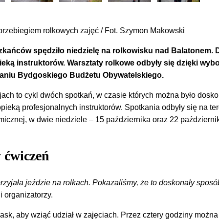
 przebiegiem rolkowych zajęć / Fot. Szymon Makowski
szkańców spędziło niedzielę na rolkowisku nad Balatonem. D
ieką instruktorów. Warsztaty rolkowe odbyły się dzięki wyb
aniu Bydgoskiego Budżetu Obywatelskiego.
ach to cykl dwóch spotkań, w czasie których można było dosko
pieką profesjonalnych instruktorów. Spotkania odbyły się na te
micznej, w dwie niedziele – 15 października oraz 22 październi
 ćwiczeń
rzyjała jeździe na rolkach. Pokazaliśmy, że to doskonały sposó
i organizatorzy.
 kask, aby wziąć udział w zajęciach. Przez cztery godziny można