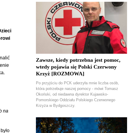
zieci
orowi
nalić
Zawsze, kiedy potrzebna jest pomoc,
renie
wtedy pojawia się Polski Czerwony
ka.
Krzyż [ROZMOWA]
Po przyjściu do PCK uderzyła mnie liczba osób,
która potrzebuje naszej pomocy - mówi Tomasz
Okoński, od niedawna dyrektor Kujawsko-
Pomorskiego Oddziału Polskiego Czerwonego
Krzyża w Bydgoszczy.
b na
 było