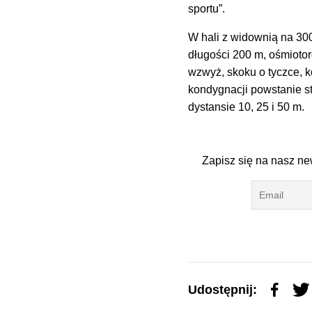
sportu”.
W hali z widownią na 300
długości 200 m, ośmiotor
wzwyż, skoku o tyczce, k
kondygnacji powstanie s
dystansie 10, 25 i 50 m.
Zapisz się na nasz new
Udostępnij: