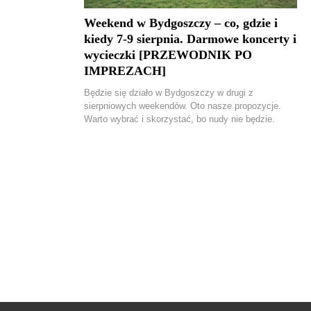
Weekend w Bydgoszczy – co, gdzie i
kiedy 7-9 sierpnia. Darmowe koncerty i
wycieczki [PRZEWODNIK PO
IMPREZACH]
Będzie się działo w Bydgoszczy w drugi z
sierpniowych weekendów. Oto nasze propozycje.
Warto wybrać i skorzystać, bo nudy nie będzie.