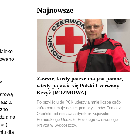
Najnowsze
daleko
urowano
Zawsze, kiedy potrzebna jest pomoc,
w.
wtedy pojawia się Polski Czerwony
Krzyż [ROZMOWA]
etrową
raz to
Po przyjściu do PCK uderzyła mnie liczba osób,
która potrzebuje naszej pomocy - mówi Tomasz
rzne
Okoński, od niedawna dyrektor Kujawsko-
dzialna
Pomorskiego Oddziału Polskiego Czerwonego
oc) i
Krzyża w Bydgoszczy.
niu dla