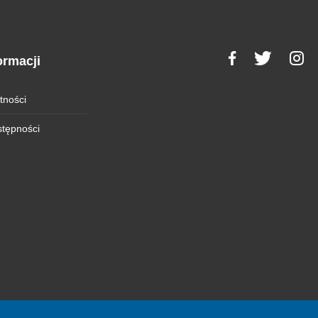
ormacji
tności
stępności