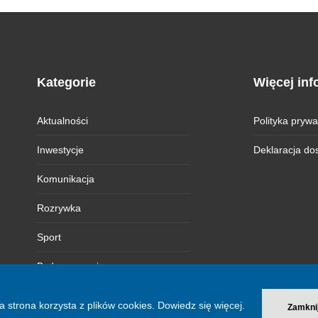
Kategorie
Więcej inf
Aktualności
Polityka prywa
Inwestycje
Deklaracja do
Komunikacja
Rozrywka
Sport
Bydgoszczanie
Magazyn BI
a strona korzysta z plików cookies.
Dowiedz się więcej.
Zamkni