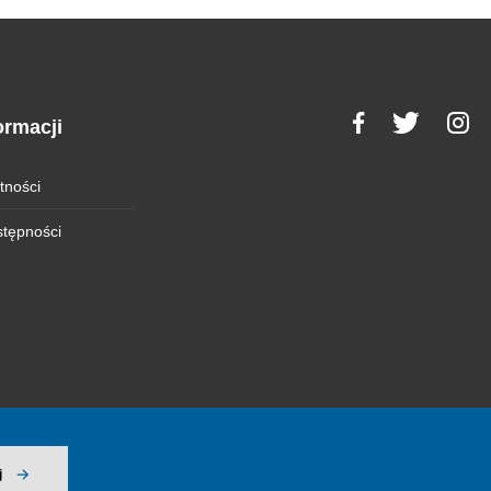
ormacji
tności
stępności
j