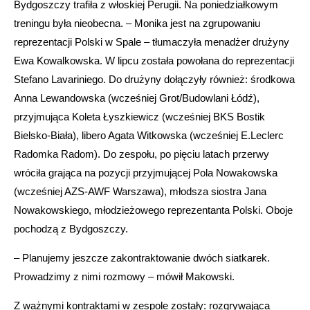
Bydgoszczy trafiła z włoskiej Perugii. Na poniedziałkowym
treningu była nieobecna. – Monika jest na zgrupowaniu
reprezentacji Polski w Spale – tłumaczyła menadżer drużyny
Ewa Kowalkowska. W lipcu została powołana do reprezentacji
Stefano Lavariniego. Do drużyny dołączyły również: środkowa
Anna Lewandowska (wcześniej Grot/Budowlani Łódź),
przyjmująca Koleta Łyszkiewicz (wcześniej BKS Bostik
Bielsko-Biała), libero Agata Witkowska (wcześniej E.Leclerc
Radomka Radom). Do zespołu, po pięciu latach przerwy
wróciła grająca na pozycji przyjmującej Pola Nowakowska
(wcześniej AZS-AWF Warszawa), młodsza siostra Jana
Nowakowskiego, młodzieżowego reprezentanta Polski. Oboje
pochodzą z Bydgoszczy.
– Planujemy jeszcze zakontraktowanie dwóch siatkarek.
Prowadzimy z nimi rozmowy – mówił Makowski.
Z ważnymi kontraktami w zespole zostały: rozgrywająca