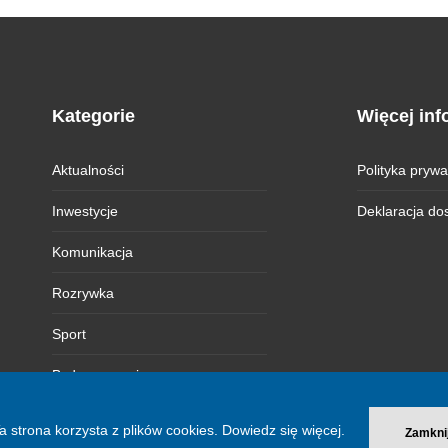
Kategorie
Więcej inf
Aktualności
Polityka prywa
Inwestycje
Deklaracja do
Komunikacja
Rozrywka
Sport
Bydgoszczanie
Magazyn BI
a strona korzysta z plików cookies.
Dowiedz się więcej.
Zamkni