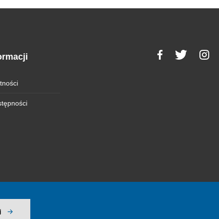
ormacji
tności
stępności
j