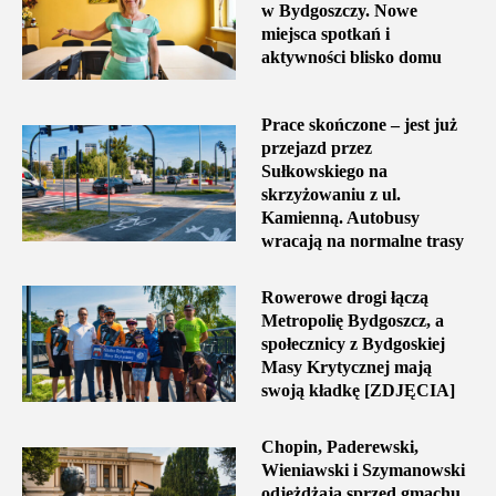
w Bydgoszczy. Nowe
miejsca spotkań i
aktywności blisko domu
Prace skończone – jest już
przejazd przez
Sułkowskiego na
skrzyżowaniu z ul.
Kamienną. Autobusy
wracają na normalne trasy
Rowerowe drogi łączą
Metropolię Bydgoszcz, a
społecznicy z Bydgoskiej
Masy Krytycznej mają
swoją kładkę [ZDJĘCIA]
Chopin, Paderewski,
Wieniawski i Szymanowski
odjeżdżają sprzed gmachu